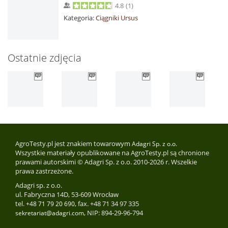
4.8
(
1
)
Kategoria:
Ciągniki Ursus
Ostatnie zdjęcia
AgroTesty.pl jest znakiem towarowym
Adagri Sp. z o.o.
Wszystkie materiały opublikowane na AgroTesty.pl są chronione
prawami autorskimi © Adagri Sp. z o.o. 2010-2026 r. Wszelkie
prawa zastrzeżone.
Adagri sp. z o.o.
ul. Fabryczna 14D, 53-609 Wrocław
tel.
, fax. +48 71 34 97 335
+48 71 79 20 690
, NIP: 894-29-96-794
sekretariat@adagri.com