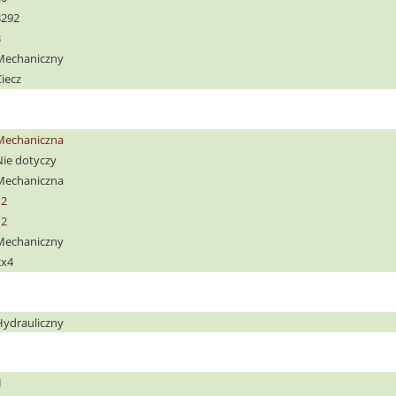
3292
3
Mechaniczny
iecz
Mechaniczna
Nie dotyczy
Mechaniczna
12
12
Mechaniczny
2x4
Hydrauliczny
I