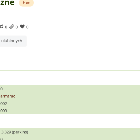
czne
Hot
0
0
0
 ulubionych
70
Farmtrac
2002
2003
 3.329 (perkins)
60