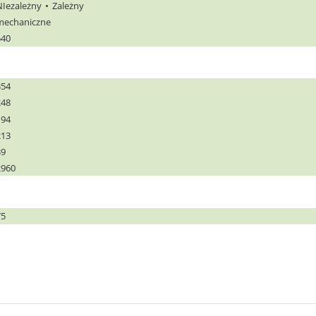
NIezależny
Zależny
mechaniczne
540
354
248
194
213
39
2960
75