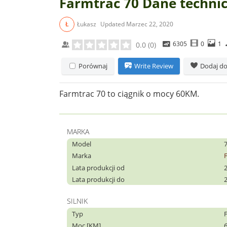
Farmtrac 70 Dane techni
Ł
Łukasz
Updated
Marzec 22, 2020
6305
0
1
0.0
(
0
)
Porównaj
Write Review
Dodaj do
Farmtrac 70 to ciągnik o mocy 60KM.
MARKA
Model
Marka
Lata produkcji od
Lata produkcji do
SILNIK
Typ
F
Moc [KM]