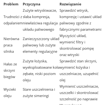
Problem
Przyczyna
Rozwiązanie
Zużyte wtryskiwacze,
Sprawdzić wtrysk,
Trudności z
słaba kompresja,
kompresję i ustawić układ
odpalaniem
niewłaściwa regulacja
paliwowy zgodnie z
układu paliwowego
fabrycznymi parametrami
Wyczyścić układ,
Nierówna
Zanieczyszczony układ
wymienić filtry i
praca
paliwowy lub zużyte
skontrolować pompę
silnika
elementy regulacyjne
oraz wtryski
Zużyte łożyska,
Sprawdzić stan skrzyni,
Hałas ze
wyeksploatowane koła
wymienić łożyska i
skrzyni
zębate, niski poziom
uszczelniacze, uzupełnić
biegów
oleju
olej
Wymienić uszczelniacze,
Wycieki
Stare uszczelnienia i
uszczelki i skontrolować
oleju
zużyte simeringi
szczelność po naprawie