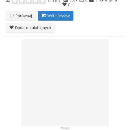
0.0
(
0
)
0
Porównaj
Write Review
Dodaj do ulubionych