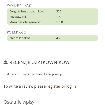
WYMIARY - MASY
Długość bez obciążników
320
Rozstaw osi
190
Masa bez obciążników
1750
POJEMNOŚCI
Zbiornik paliwa
45
RECENZJE UŻYTKOWNIKÓW
Brak recenzji użytkowników dla tej pozycji.
To write a review please
register
or
log in
Ostatnie wpisy