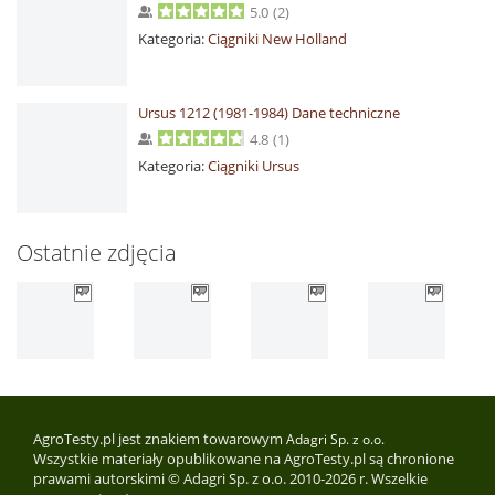
5.0
(
2
)
Kategoria:
Ciągniki New Holland
Ursus 1212 (1981-1984) Dane techniczne
4.8
(
1
)
Kategoria:
Ciągniki Ursus
Ostatnie zdjęcia
AgroTesty.pl jest znakiem towarowym
Adagri Sp. z o.o.
Wszystkie materiały opublikowane na AgroTesty.pl są chronione
prawami autorskimi © Adagri Sp. z o.o. 2010-2026 r. Wszelkie