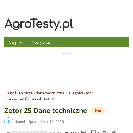
AgroTesty.pl
Ciągniki
Nowy wpis
Ciągniki rolnicze - dane techniczne
Ciągniki Zetor
Zetor 25 Dane techniczne
Zetor 25 Dane techniczne
Hot
D
daniel
Updated
Maj 12, 2026
5507
0
1
0
0