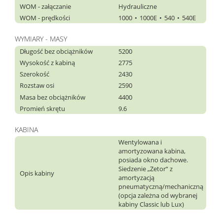
WOM - załączanie
Hydrauliczne
WOM - prędkości
1000
1000E
540
540E
WYMIARY - MASY
Długość bez obciążników
5200
Wysokość z kabiną
2775
Szerokość
2430
Rozstaw osi
2590
Masa bez obciążników
4400
Promień skrętu
9.6
KABINA
Wentylowana i
amortyzowana kabina,
posiada okno dachowe.
Siedzenie „Zetor“ z
Opis kabiny
amortyzacją
pneumatyczną/mechaniczną
(opcja zależna od wybranej
kabiny Classic lub Lux)