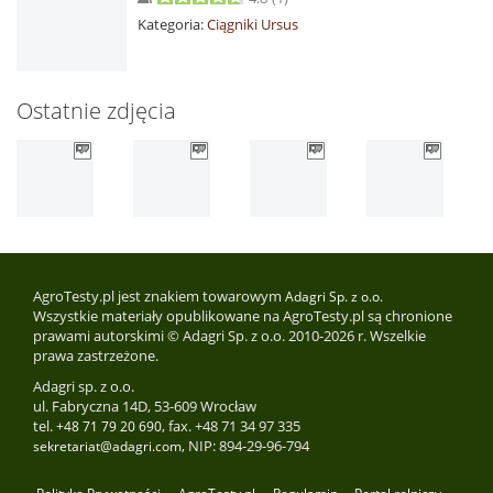
Kategoria:
Ciągniki Ursus
Ostatnie zdjęcia
AgroTesty.pl jest znakiem towarowym
Adagri Sp. z o.o.
Wszystkie materiały opublikowane na AgroTesty.pl są chronione
prawami autorskimi © Adagri Sp. z o.o. 2010-2026 r. Wszelkie
prawa zastrzeżone.
Adagri sp. z o.o.
ul. Fabryczna 14D, 53-609 Wrocław
tel.
, fax. +48 71 34 97 335
+48 71 79 20 690
, NIP: 894-29-96-794
sekretariat@adagri.com