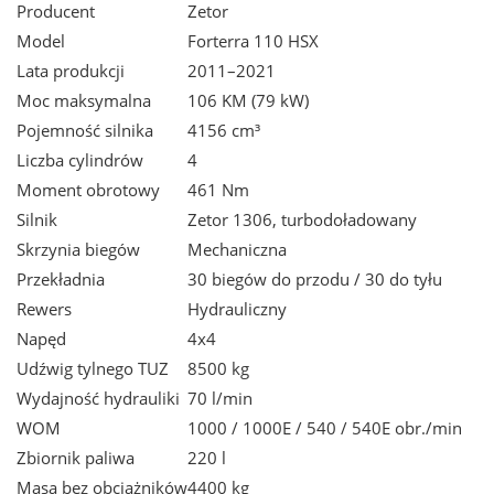
Producent
Zetor
Model
Forterra 110 HSX
Lata produkcji
2011–2021
Moc maksymalna
106 KM (79 kW)
Pojemność silnika
4156 cm³
Liczba cylindrów
4
Moment obrotowy
461 Nm
Silnik
Zetor 1306, turbodoładowany
Skrzynia biegów
Mechaniczna
Przekładnia
30 biegów do przodu / 30 do tyłu
Rewers
Hydrauliczny
Napęd
4x4
Udźwig tylnego TUZ
8500 kg
Wydajność hydrauliki
70 l/min
WOM
1000 / 1000E / 540 / 540E obr./min
Zbiornik paliwa
220 l
Masa bez obciążników
4400 kg