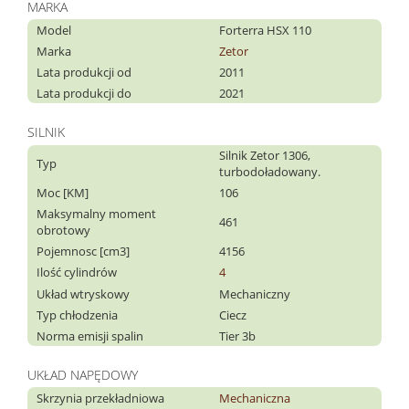
MARKA
Model
Forterra HSX 110
Marka
Zetor
Lata produkcji od
2011
Lata produkcji do
2021
SILNIK
Silnik Zetor 1306,
Typ
turbodoładowany.
Moc [KM]
106
Maksymalny moment
461
obrotowy
Pojemnosc [cm3]
4156
Ilość cylindrów
4
Układ wtryskowy
Mechaniczny
Typ chłodzenia
Ciecz
Norma emisji spalin
Tier 3b
UKŁAD NAPĘDOWY
Skrzynia przekładniowa
Mechaniczna