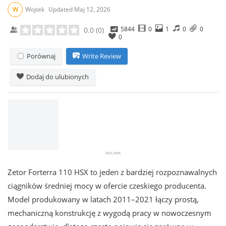
W
Wojtek
Updated
Maj 12, 2026
5844
0
1
0
0
0.0
(
0
)
0
Porównaj
Write Review
Dodaj do ulubionych
Zetor Forterra 110 HSX to jeden z bardziej rozpoznawalnych
ciągników średniej mocy w ofercie czeskiego producenta.
Model produkowany w latach 2011–2021 łączy prostą,
mechaniczną konstrukcję z wygodą pracy w nowoczesnym