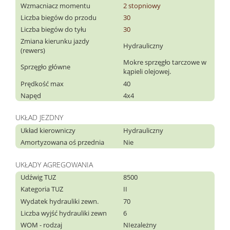
Wzmacniacz momentu
2 stopniowy
Liczba biegów do przodu
30
Liczba biegów do tyłu
30
Zmiana kierunku jazdy
Hydrauliczny
(rewers)
Mokre sprzęgło tarczowe w
Sprzęgło główne
kąpieli olejowej.
Prędkość max
40
Napęd
4x4
UKŁAD JEZDNY
Układ kierowniczy
Hydrauliczny
Amortyzowana oś przednia
Nie
UKŁADY AGREGOWANIA
Udźwig TUZ
8500
Kategoria TUZ
II
Wydatek hydrauliki zewn.
70
Liczba wyjść hydrauliki zewn
6
WOM - rodzaj
NIezależny