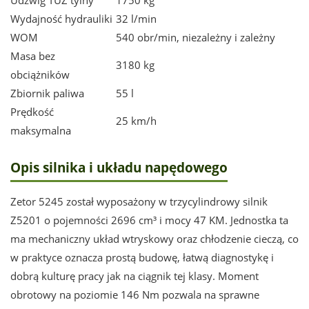
Udźwig TUZ tylny
1750 kg
Wydajność hydrauliki
32 l/min
WOM
540 obr/min, niezależny i zależny
Masa bez
3180 kg
obciążników
Zbiornik paliwa
55 l
Prędkość
25 km/h
maksymalna
Opis silnika i układu napędowego
Zetor 5245 został wyposażony w trzycylindrowy silnik
Z5201 o pojemności 2696 cm³ i mocy 47 KM. Jednostka ta
ma mechaniczny układ wtryskowy oraz chłodzenie cieczą, co
w praktyce oznacza prostą budowę, łatwą diagnostykę i
dobrą kulturę pracy jak na ciągnik tej klasy. Moment
obrotowy na poziomie 146 Nm pozwala na sprawne