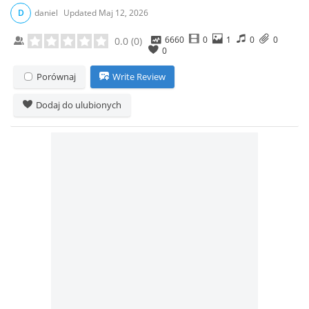
D
daniel
Updated
Maj 12, 2026
6660
0
1
0
0
0.0
(
0
)
0
Porównaj
Write Review
Dodaj do ulubionych