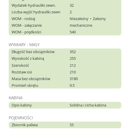
Wydatek hydrauliki zewn.
32
Liczba wyjść hydrauliki zewn
2
WOM - rodzaj
NIezależny
Zależny
WOM - załączanie
mechaniczne
WOM - prędkości
540
WYMIARY - MASY
Długość bez obciążników
352
Wysokość z kabiną
255
Szerokość
212
Rozstaw osi
210
Masa bez obciążników
3180
Promień skrętu
9.5
KABINA
Opis kabiny
Solidna i cicha kabina
POJEMNOŚCI
Zbiornik paliwa
55