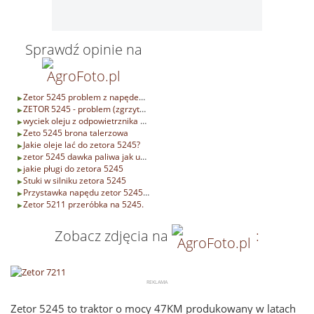
Sprawdź opinie na
Zetor 5245 problem z napędem przednim
ZETOR 5245 - problem (zgrzytanie i wibracje w podłodze)
wyciek oleju z odpowietrznika zetor 5245 pomocy
Zeto 5245 brona talerzowa
Jakie oleje lać do zetora 5245?
zetor 5245 dawka paliwa jak ustawic-pomocy
jakie pługi do zetora 5245
Stuki w silniku zetora 5245
Przystawka napędu zetor 5245-6245-7245-7745 pomocy
Zetor 5211 przeróbka na 5245.
Zobacz zdjęcia na
:
Zetor 5245 to traktor o mocy 47KM produkowany w latach