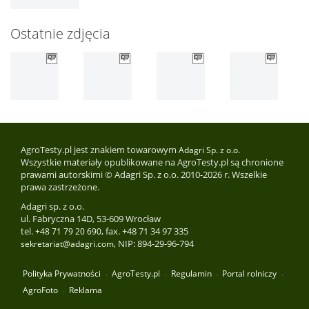
Ostatnie zdjęcia
AgroTesty.pl jest znakiem towarowym
Adagri Sp. z o.o.
Wszystkie materiały opublikowane na AgroTesty.pl są chronione
prawami autorskimi © Adagri Sp. z o.o. 2010-2026 r. Wszelkie
prawa zastrzeżone.
Adagri sp. z o.o.
ul. Fabryczna 14D, 53-609 Wrocław
tel.
, fax. +48 71 34 97 335
+48 71 79 20 690
, NIP: 894-29-96-794
sekretariat@adagri.com
Polityka Prywatności
AgroTesty.pl
Regulamin
Portal rolniczy
AgroFoto
Reklama