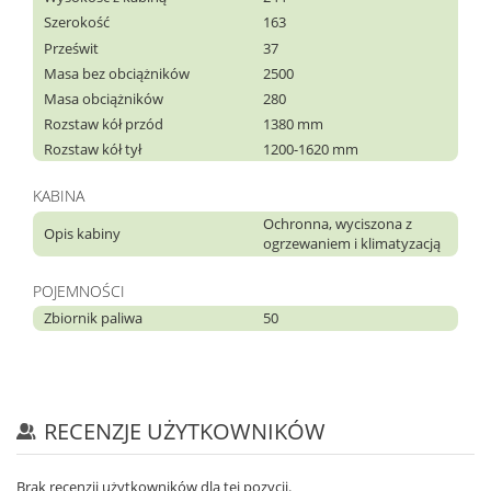
Szerokość
163
Prześwit
37
Masa bez obciążników
2500
Masa obciążników
280
Rozstaw kół przód
1380 mm
Rozstaw kół tył
1200-1620 mm
KABINA
Ochronna, wyciszona z
Opis kabiny
ogrzewaniem i klimatyzacją
POJEMNOŚCI
Zbiornik paliwa
50
RECENZJE UŻYTKOWNIKÓW
Brak recenzji użytkowników dla tej pozycji.