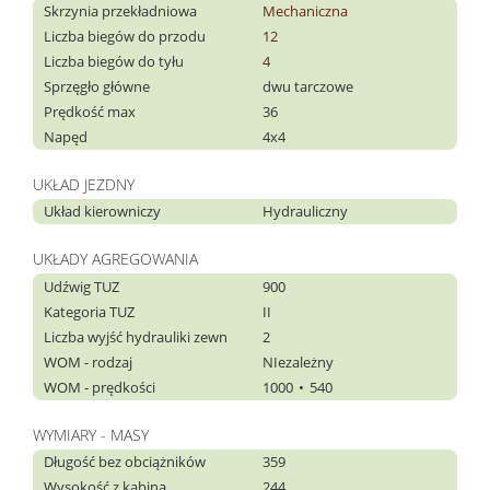
Skrzynia przekładniowa
Mechaniczna
Liczba biegów do przodu
12
Liczba biegów do tyłu
4
Sprzęgło główne
dwu tarczowe
Prędkość max
36
Napęd
4x4
UKŁAD JEZDNY
Układ kierowniczy
Hydrauliczny
UKŁADY AGREGOWANIA
Udźwig TUZ
900
Kategoria TUZ
II
Liczba wyjść hydrauliki zewn
2
WOM - rodzaj
NIezależny
WOM - prędkości
1000
540
WYMIARY - MASY
Długość bez obciążników
359
Wysokość z kabiną
244