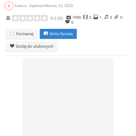
Ł
Łukasz
Updated
Marzec 22, 2020
7090
0
1
0
0
0.0
(
0
)
0
Porównaj
Write Review
Dodaj do ulubionych