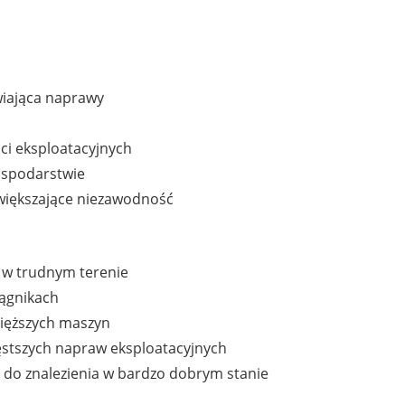
wiająca naprawy
i eksploatacyjnych
ospodarstwie
większające niezawodność
 w trudnym terenie
iągnikach
cięższych maszyn
ęstszych napraw eksploatacyjnych
 do znalezienia w bardzo dobrym stanie