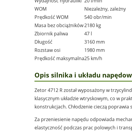
Wydajność hydrauliki
20 l/min
WOM
Niezależny, zależny
Prędkość WOM
540 obr/min
Masa bez obciążników
2180 kg
Zbiornik paliwa
47 l
Długość
3160 mm
Rozstaw osi
1980 mm
Prędkość maksymalna
25 km/h
Opis silnika i układu napędo
Zetor 4712 R został wyposażony w trzycylind
klasycznym układzie wtryskowym, co w prakt
konstrukcjach. Chłodzenie cieczą poprawia s
Za przeniesienie napędu odpowiada mechani
elastyczność podczas prac polowych i tran