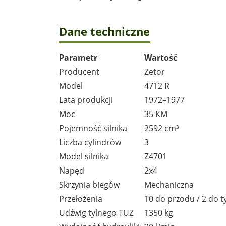
Dane techniczne
Parametr
Wartość
Producent
Zetor
Model
4712 R
Lata produkcji
1972–1977
Moc
35 KM
Pojemność silnika
2592 cm³
Liczba cylindrów
3
Model silnika
Z4701
Napęd
2x4
Skrzynia biegów
Mechaniczna
Przełożenia
10 do przodu / 2 do t
Udźwig tylnego TUZ
1350 kg