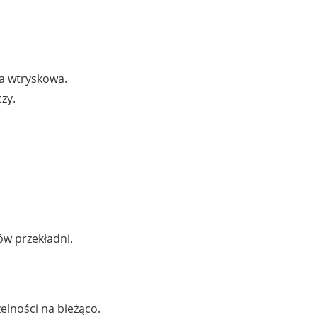
pa wtryskowa.
zy.
ów przekładni.
elności na bieżąco.