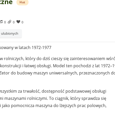
czne
Hot
0
0
0
 ulubionych
kowany w latach 1972-1977
ów rolniczych, który do dziś cieszy się zainteresowaniem wśr
onstrukcji i łatwej obsługi. Model ten pochodzi z lat 1972–
 Zetor do budowy maszyn uniwersalnych, przeznaczonych d
wszystkim za trwałość, dostępność podstawowej obsługi
i maszynami rolniczymi. To ciągnik, który sprawdza się
i jako pomocnicza maszyna do lżejszych prac polowych,