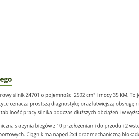
wego
rowy silnik Z4701 o pojemności 2592 cm³ i mocy 35 KM. To j
yce oznacza prostszą diagnostykę oraz łatwiejszą obsługę 
tabilność pracy silnika podczas dłuższych obciążeń i w wyż
czna skrzynia biegów z 10 przełożeniami do przodu i 2 wst
sportowych. Ciągnik ma napęd 2x4 oraz mechaniczną bloka