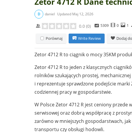
Zetor 4712 R Dane techni
D
daniel
Updated
Maj 12, 2026
5309
0
1
0.0
(
0
)
Porównaj
Write Review
Dodaj do
Zetor 4712 R to ciągnik o mocy 35KM produ
Zetor 4712 R to jeden z klasycznych ciągnik
rolników szukających prostej, mechanicznej k
i reprezentuje sprawdzone podejście marki
codziennej pracy w gospodarstwie.
W Polsce Zetor 4712 R jest ceniony przede 
serwisowej oraz dobrą współpracę z prostym
zarówno w mniejszych gospodarstwach, jak 
transportu czy obsługi hodowli.