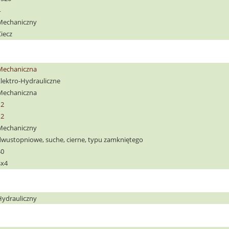
4
Mechaniczny
iecz
Mechaniczna
Elektro-Hydrauliczne
Mechaniczna
12
12
Mechaniczny
dwustopniowe, suche, cierne, typu zamkniętego
40
4x4
Hydrauliczny