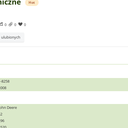
niczne
Hot
0
0
0
 ulubionych
F-8258
2008
John Deere
82
296
4520