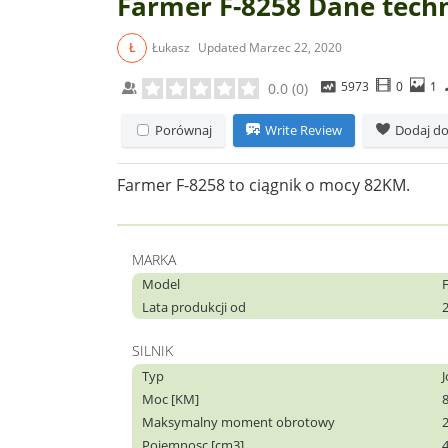
Farmer F-8258 Dane tech
Ł
Łukasz
Updated
Marzec 22, 2020
5973
0
1
0.0
(
0
)
Porównaj
Write Review
Dodaj do
Farmer F-8258 to ciągnik o mocy 82KM.
MARKA
Model
Lata produkcji od
SILNIK
Typ
Moc [KM]
Maksymalny moment obrotowy
Pojemnosc [cm3]