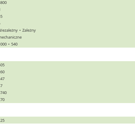
3800
I
55
6
NIezależny
Zależny
mechaniczne
1000
540
405
260
247
47
3740
270
125