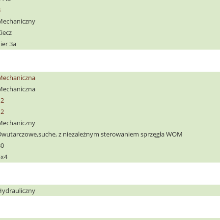
3
Mechaniczny
iecz
ier 3a
Mechaniczna
Mechaniczna
12
12
Mechaniczny
Dwutarczowe,suche, z niezależnym sterowaniem sprzęgła WOM
30
4x4
Hydrauliczny