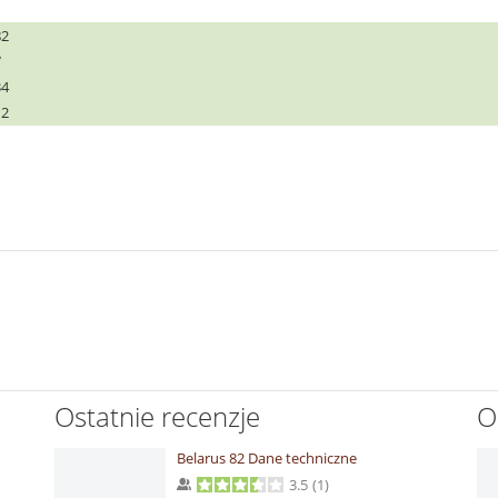
82
7
34
12
Ostatnie recenzje
O
Belarus 82 Dane techniczne
3.5
(
1
)