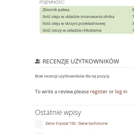
POJEMNOŚCI
Zbiornik paliwa
Ilość oleju w układzie smarowania silnika
Ilość oleju w skrzyni przekładniowej
Ilość cieczy w układzie chłodzenia
RECENZJE UŻYTKOWNIKÓW
Brak recenzji użytkowników dla tej pozycji.
To write a review please
register
or
log in
Ostatnie wpisy
Zetor Crystal 150 - Dane techniczne