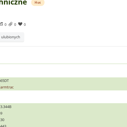
hniczne
Hot
0
0
0
 ulubionych
665DT
Farmtrac
F3.344B
59
230
3443