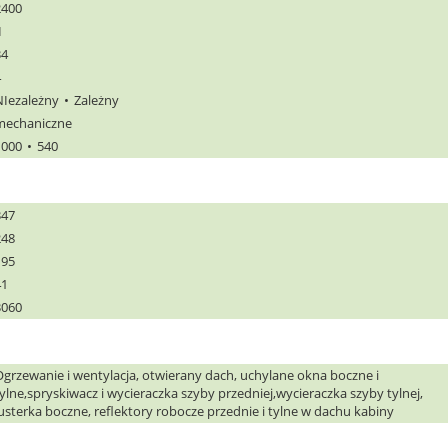
2400
I
34
4
NIezależny
Zależny
mechaniczne
1000
540
347
248
195
41
3060
Ogrzewanie i wentylacja, otwierany dach, uchylane okna boczne i
ylne,spryskiwacz i wycieraczka szyby przedniej,wycieraczka szyby tylnej,
usterka boczne, reflektory robocze przednie i tylne w dachu kabiny