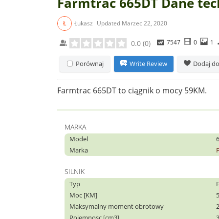
Farmtrac 665DT Dane tec
Ł
Łukasz
Updated
Marzec 22, 2020
7547
0
1
0.0
(
0
)
Porównaj
Write Review
Dodaj do
Farmtrac 665DT to ciągnik o mocy 59KM.
MARKA
Model
Marka
SILNIK
Typ
Moc [KM]
Maksymalny moment obrotowy
Pojemnosc [cm3]