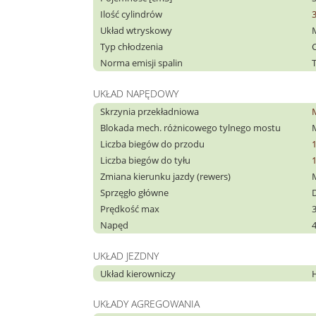
Ilość cylindrów
Układ wtryskowy
Typ chłodzenia
C
Norma emisji spalin
T
UKŁAD NAPĘDOWY
Skrzynia przekładniowa
Blokada mech. różnicowego tylnego mostu
Liczba biegów do przodu
Liczba biegów do tyłu
Zmiana kierunku jazdy (rewers)
Sprzęgło główne
Prędkość max
Napęd
UKŁAD JEZDNY
Układ kierowniczy
UKŁADY AGREGOWANIA