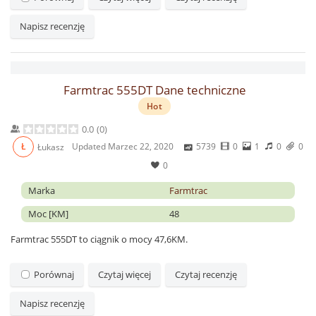
Napisz recenzję
Farmtrac 555DT Dane techniczne
Hot
0.0
(
0
)
Updated
Marzec 22, 2020
5739
0
1
0
0
Ł
Łukasz
0
Marka
Farmtrac
Moc [KM]
48
Farmtrac 555DT to ciągnik o mocy 47,6KM.
Porównaj
Czytaj więcej
Czytaj recenzję
Napisz recenzję