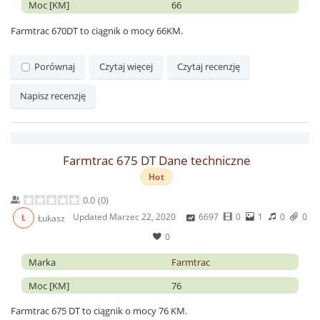
Moc [KM]
66
Farmtrac 670DT to ciągnik o mocy 66KM.
Porównaj
Czytaj więcej
Czytaj recenzję
Napisz recenzję
Farmtrac 675 DT Dane techniczne
Hot
0.0
(
0
)
Updated
Marzec 22, 2020
6697
0
1
0
0
Ł
Łukasz
0
Marka
Farmtrac
Moc [KM]
76
Farmtrac 675 DT to ciągnik o mocy 76 KM.