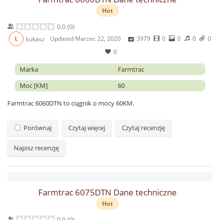
Hot
0.0
(
0
)
Updated
Marzec 22, 2020
3979
0
0
0
0
Ł
Łukasz
0
Marka
Farmtrac
Moc [KM]
60
Farmtrac 6060DTN to ciągnik o mocy 60KM.
Porównaj
Czytaj więcej
Czytaj recenzję
Napisz recenzję
Farmtrac 6075DTN Dane techniczne
Hot
0.0
(
0
)