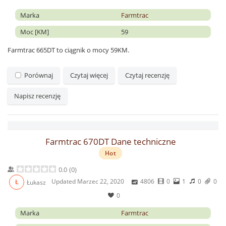
Marka
Farmtrac
Moc [KM]
59
Farmtrac 665DT to ciągnik o mocy 59KM.
Porównaj
Czytaj więcej
Czytaj recenzję
Napisz recenzję
Farmtrac 670DT Dane techniczne
Hot
0.0
(
0
)
Updated
Marzec 22, 2020
4806
0
1
0
0
Ł
Łukasz
0
Marka
Farmtrac