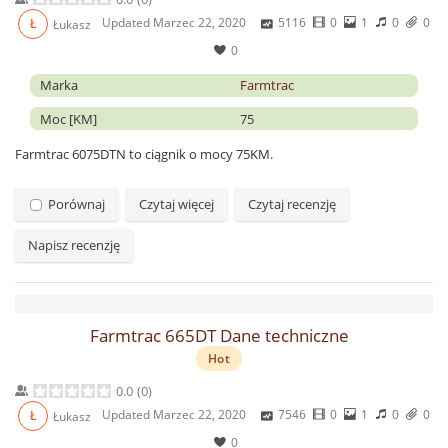
Updated
Marzec 22, 2020
5116
0
1
0
0
Ł
Łukasz
0
Marka
Farmtrac
Moc [KM]
75
Farmtrac 6075DTN to ciągnik o mocy 75KM.
Porównaj
Czytaj więcej
Czytaj recenzję
Napisz recenzję
Farmtrac 665DT Dane techniczne
Hot
0.0
(
0
)
Updated
Marzec 22, 2020
7546
0
1
0
0
Ł
Łukasz
0