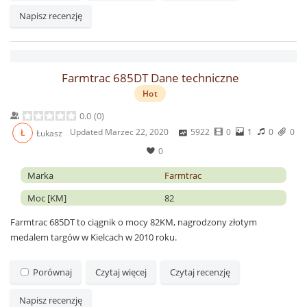
Napisz recenzję
Farmtrac 685DT Dane techniczne
Hot
0.0
(
0
)
Updated
Marzec 22, 2020
5922
0
1
0
0
Ł
Łukasz
0
Marka
Farmtrac
Moc [KM]
82
Farmtrac 685DT to ciągnik o mocy 82KM, nagrodzony złotym
medalem targów w Kielcach w 2010 roku.
Porównaj
Czytaj więcej
Czytaj recenzję
Napisz recenzję