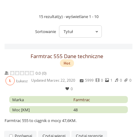
15 rezultat(y) - wyświetlane 1 - 10
Sortowanie
Farmtrac 555 Dane techniczne
Hot
0.0
(
0
)
Updated
Marzec 22, 2020
5999
0
1
0
0
Ł
Łukasz
0
Marka
Farmtrac
Moc [KM]
48
Farmtrac 555 to ciągnik o mocy 47,6KM.
Porównaj
Czytaj więcej
Czytaj recenzję