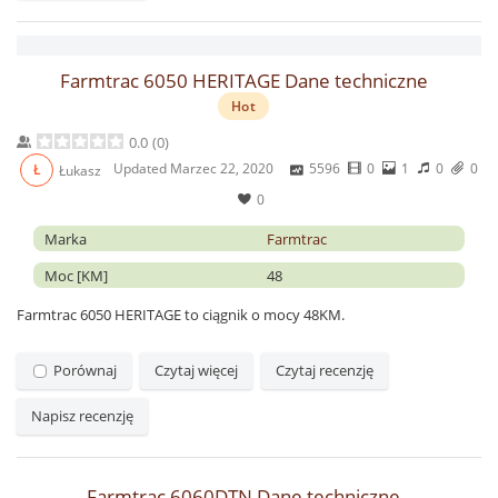
Farmtrac 6050 HERITAGE Dane techniczne
Hot
0.0
(
0
)
Updated
Marzec 22, 2020
5596
0
1
0
0
Ł
Łukasz
0
Marka
Farmtrac
Moc [KM]
48
Farmtrac 6050 HERITAGE to ciągnik o mocy 48KM.
Porównaj
Czytaj więcej
Czytaj recenzję
Napisz recenzję
Farmtrac 6060DTN Dane techniczne