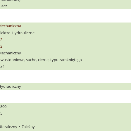
iecz
Mechaniczna
Elektro-Hydrauliczne
12
12
Mechaniczny
dwustopniowe, suche, cierne, typu zamkniętego
4x4
Hydrauliczny
3800
55
6
NIezależny
Zależny