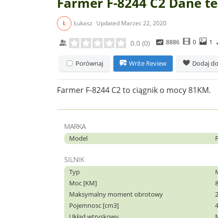
Farmer F-8244 C2 Dane t
Ł
Łukasz
Updated
Marzec 22, 2020
8886
0
1
0.0
(
0
)
Porównaj
Write Review
Dodaj do
Farmer F-8244 C2 to ciągnik o mocy 81KM.
MARKA
Model
SILNIK
Typ
Moc [KM]
Maksymalny moment obrotowy
Pojemnosc [cm3]
Układ wtryskowy