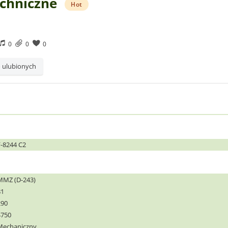
echniczne
Hot
0
0
0
 ulubionych
F-8244 C2
MMZ (D-243)
81
290
4750
Mechaniczny