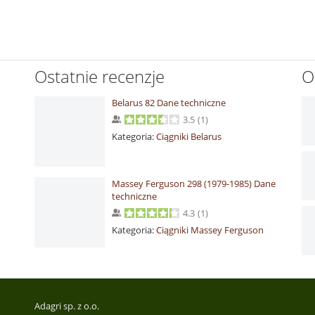
Ostatnie recenzje
O
Belarus 82 Dane techniczne
3.5
(
1
)
Kategoria:
Ciągniki Belarus
Massey Ferguson 298 (1979-1985) Dane
techniczne
4.3
(
1
)
Kategoria:
Ciągniki Massey Ferguson
Adagri sp. z o.o.