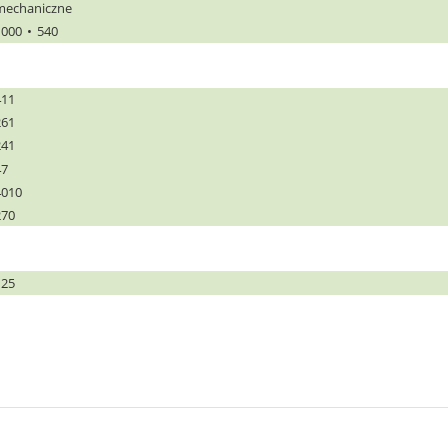
mechaniczne
1000
540
411
261
241
47
4010
270
125