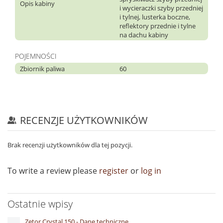
Opis kabiny
i wycieraczki szyby przedniej
i tylnej, lusterka boczne,
reflektory przednie i tylne
na dachu kabiny
POJEMNOŚCI
Zbiornik paliwa
60
RECENZJE UŻYTKOWNIKÓW
Brak recenzji użytkowników dla tej pozycji.
To write a review please
register
or
log in
Ostatnie wpisy
Zetor Crystal 150 - Dane techniczne