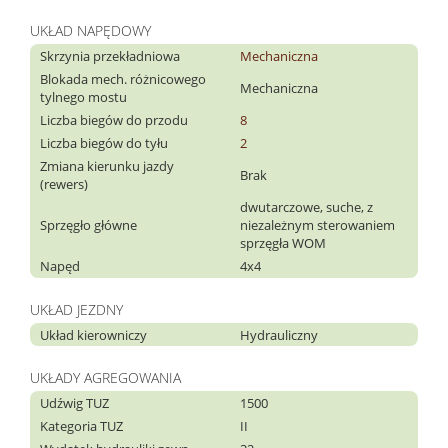
UKŁAD NAPĘDOWY
Skrzynia przekładniowa
Mechaniczna
Blokada mech. różnicowego
Mechaniczna
tylnego mostu
Liczba biegów do przodu
8
Liczba biegów do tyłu
2
Zmiana kierunku jazdy
Brak
(rewers)
dwutarczowe, suche, z
Sprzęgło główne
niezależnym sterowaniem
sprzęgła WOM
Napęd
4x4
UKŁAD JEZDNY
Układ kierowniczy
Hydrauliczny
UKŁADY AGREGOWANIA
Udźwig TUZ
1500
Kategoria TUZ
II