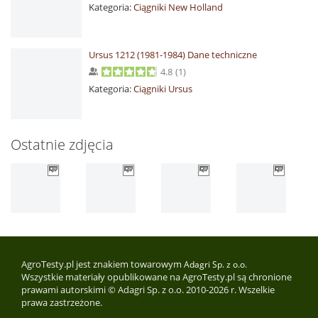
Kategoria:
Ciągniki New Holland
Ursus 1212 (1981-1984) Dane techniczne
4.8
(
1
)
Kategoria:
Ciągniki Ursus
Ostatnie zdjęcia
AgroTesty.pl jest znakiem towarowym
Adagri Sp. z o.o.
Wszystkie materiały opublikowane na AgroTesty.pl są chronione
prawami autorskimi © Adagri Sp. z o.o. 2010-2026 r. Wszelkie
prawa zastrzeżone.