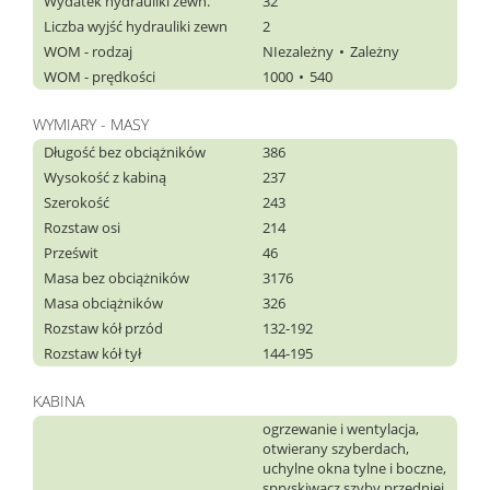
Wydatek hydrauliki zewn.
32
Liczba wyjść hydrauliki zewn
2
WOM - rodzaj
NIezależny
Zależny
WOM - prędkości
1000
540
WYMIARY - MASY
Długość bez obciążników
386
Wysokość z kabiną
237
Szerokość
243
Rozstaw osi
214
Prześwit
46
Masa bez obciążników
3176
Masa obciążników
326
Rozstaw kół przód
132-192
Rozstaw kół tył
144-195
KABINA
ogrzewanie i wentylacja,
otwierany szyberdach,
uchylne okna tylne i boczne,
spryskiwacz szyby przedniej