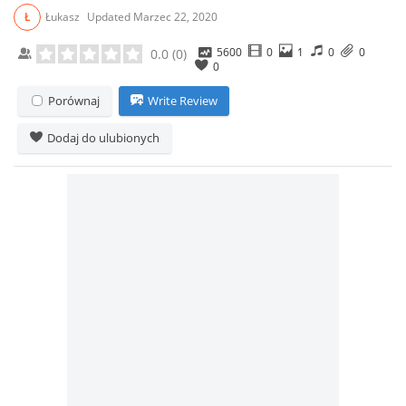
Ł
Łukasz
Updated
Marzec 22, 2020
5600
0
1
0
0
0.0
(
0
)
0
Porównaj
Write Review
Dodaj do ulubionych