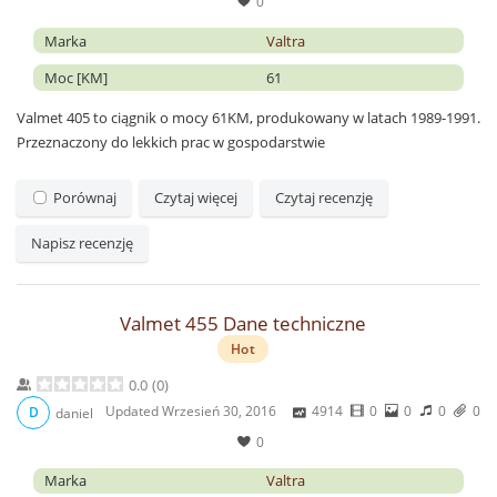
0
Marka
Valtra
Moc [KM]
61
Valmet 405 to ciągnik o mocy 61KM, produkowany w latach 1989-1991.
Przeznaczony do lekkich prac w gospodarstwie
Porównaj
Czytaj więcej
Czytaj recenzję
Napisz recenzję
Valmet 455 Dane techniczne
Hot
0.0
(
0
)
Updated
Wrzesień 30, 2016
4914
0
0
0
0
D
daniel
0
Marka
Valtra