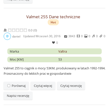
Valmet 255 Dane techniczne
Hot
0.0
(
0
)
Updated
Wrzesień 30, 2016
3843
0
0
0
0
D
daniel
0
Marka
Valtra
Moc [KM]
53
Valmet 255 to ciągnik o mocy 53KM, produkowany w latach 1992-1994.
Przeznaczony do lekkich prac w gospodarstwie
Porównaj
Czytaj więcej
Czytaj recenzję
Napisz recenzję