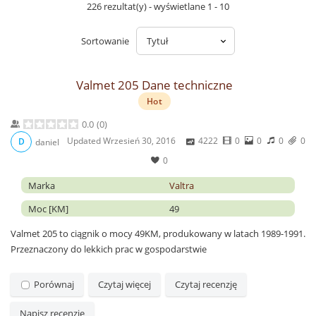
226 rezultat(y) - wyświetlane 1 - 10
Sortowanie
Valmet 205 Dane techniczne
Hot
0.0
(
0
)
Updated
Wrzesień 30, 2016
4222
0
0
0
0
D
daniel
0
Marka
Valtra
Moc [KM]
49
Valmet 205 to ciągnik o mocy 49KM, produkowany w latach 1989-1991.
Przeznaczony do lekkich prac w gospodarstwie
Porównaj
Czytaj więcej
Czytaj recenzję
Napisz recenzję