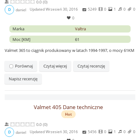
0.0
(
0
)
Updated
Wrzesień 30, 2016
5249
0
1
0
0
D
daniel
0
Marka
Valtra
Moc [KM]
61
Valmet 365 to ciągnik produkowany w latach 1994-1997, o mocy 61KM
Porównaj
Czytaj więcej
Czytaj recenzję
Napisz recenzję
Valmet 405 Dane techniczne
Hot
0.0
(
0
)
Updated
Wrzesień 30, 2016
5456
0
1
0
0
D
daniel