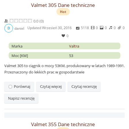
Valmet 305 Dane techniczne
Hot
0.0
(
0
)
Updated
Wrzesień 30, 2016
5118
0
0
0
0
D
daniel
0
Marka
Valtra
Moc [KM]
53
Valmet 305 to ciągnik o mocy 53KM, produkowany w latach 1989-1991.
Przeznaczony do lekkich prac w gospodarstwie
Porównaj
Czytaj więcej
Czytaj recenzję
Napisz recenzję
Valmet 355 Dane techniczne