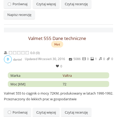
Porównaj
Czytaj więcej
Czytaj recenzję
Napisz recenzję
Valmet 555 Dane techniczne
Hot
0.0
(
0
)
Updated
Wrzesień 30, 2016
5086
0
1
0
0
D
daniel
0
Marka
Valtra
Moc [KM]
72
Valmet 555 to ciągnik o mocy 72KM, produkowany w latach 1990-1992.
Przeznaczony do lekkich prac w gospodarstwie
Porównaj
Czytaj więcej
Czytaj recenzję