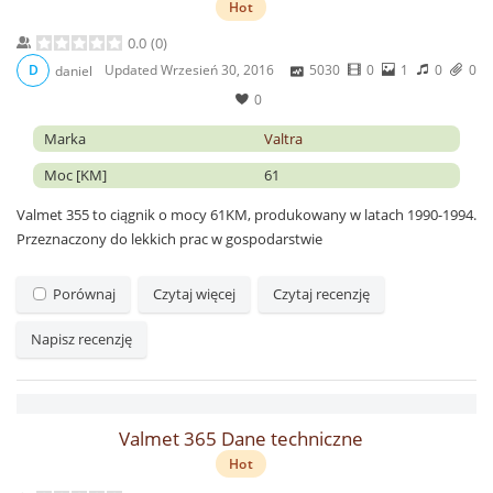
Hot
0.0
(
0
)
Updated
Wrzesień 30, 2016
5030
0
1
0
0
D
daniel
0
Marka
Valtra
Moc [KM]
61
Valmet 355 to ciągnik o mocy 61KM, produkowany w latach 1990-1994.
Przeznaczony do lekkich prac w gospodarstwie
Porównaj
Czytaj więcej
Czytaj recenzję
Napisz recenzję
Valmet 365 Dane techniczne
Hot