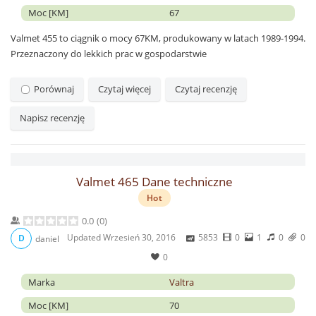
Moc [KM]
67
Valmet 455 to ciągnik o mocy 67KM, produkowany w latach 1989-1994.
Przeznaczony do lekkich prac w gospodarstwie
Porównaj
Czytaj więcej
Czytaj recenzję
Napisz recenzję
Valmet 465 Dane techniczne
Hot
0.0
(
0
)
Updated
Wrzesień 30, 2016
5853
0
1
0
0
D
daniel
0
Marka
Valtra
Moc [KM]
70