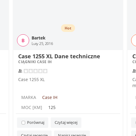
Hot
Bartek
B
Luty 25, 2016
Case 1255 XL Dane techniczne
C
CIĄGNIKI CASE IH
C
Case 1255 XL
C
m
MARKA
Case IH
MOC [KM]
125
Porównaj
Czytaj więcej
Czytaj recenzję
Napisz recenzję