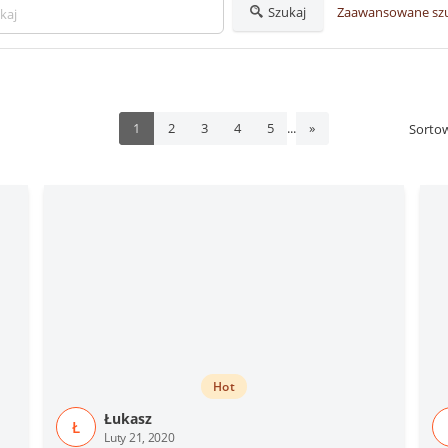
Szukaj
Zaawansowane sz
...
1
2
3
4
5
»
Sorto
Hot
Łukasz
Ł
Luty 21, 2020