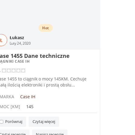
Hot
Łukasz
Ł
Luty 24, 2020
ase 1455 Dane techniczne
IĄGNIKI CASE IH
ase 1455 to ciągnik o mocy 145KM. Cechuje
ałą ilością elektroniki i prostą obsłu...
MARKA
Case IH
MOC [KM]
145
Porównaj
Czytaj więcej
Czytaj recenzję
Napisz recenzję