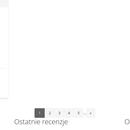
...
1
2
3
4
5
»
Ostatnie recenzje
O