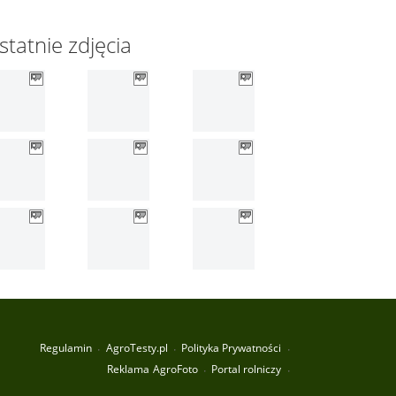
statnie zdjęcia
Regulamin
AgroTesty.pl
Polityka Prywatności
Reklama
AgroFoto
Portal rolniczy