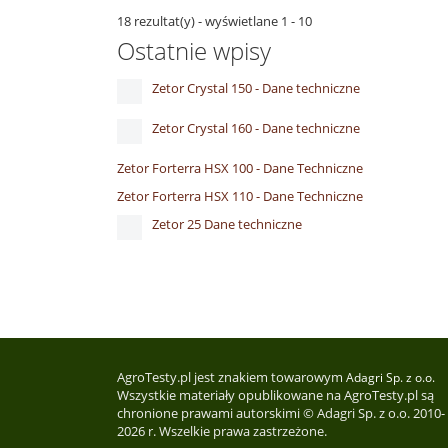
18 rezultat(y) - wyświetlane 1 - 10
Ostatnie wpisy
Zetor Crystal 150 - Dane techniczne
Zetor Crystal 160 - Dane techniczne
Zetor Forterra HSX 100 - Dane Techniczne
Zetor Forterra HSX 110 - Dane Techniczne
Zetor 25 Dane techniczne
AgroTesty.pl jest znakiem towarowym
Adagri Sp. z o.o.
Wszystkie materiały opublikowane na AgroTesty.pl są
chronione prawami autorskimi © Adagri Sp. z o.o. 2010-
2026 r. Wszelkie prawa zastrzeżone.