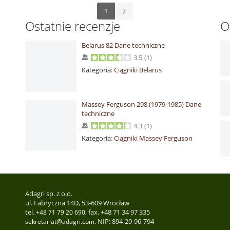
1
2
Ostatnie recenzje
O
Belarus 82 Dane techniczne
3.5
(
1
)
Kategoria:
Ciągniki Belarus
Massey Ferguson 298 (1979-1985) Dane
techniczne
4.3
(
1
)
Kategoria:
Ciągniki Massey Ferguson
Adagri sp. z o.o.
ul. Fabryczna 14D, 53-609 Wrocław
tel.
, fax. +48 71 34 97 335
+48 71 79 20 690
, NIP: 894-29-96-794
sekretariat@adagri.com