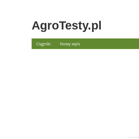
AgroTesty.pl
Ciągniki
Nowy wpis