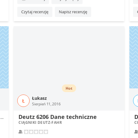
Czytaj recenzję
Napisz recenzję
Hot
Łukasz
Ł
Sierpień 11, 2016
D
(1968-1972) Dane techniczne
Deutz 6206 Dane techniczne
CIĄGNIKI DEUTZ-FAHR
C