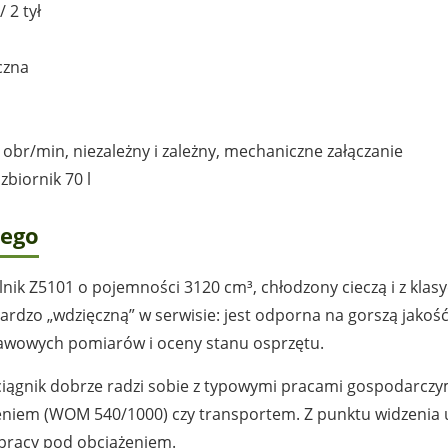
 2 tył
czna
obr/min, niezależny i zależny, mechaniczne załączanie
zbiornik 70 l
wego
ilnik Z5101 o pojemności 3120 cm³, chłodzony cieczą i z k
rdzo „wdzięczną” w serwisie: jest odporna na gorszą jakość
tawowych pomiarów i oceny stanu osprzętu.
ciągnik dobrze radzi sobie z typowymi pracami gospodarcz
eniem (WOM 540/1000) czy transportem. Z punktu widzenia uż
j pracy pod obciążeniem.