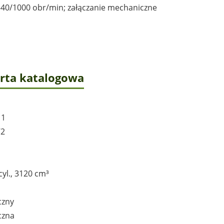
 540/1000 obr/min; załączanie mechaniczne
arta katalogowa
11
72
cyl., 3120 cm³
czny
czna