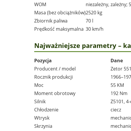
WOM
niezależny, zależny;
Masa (bez obciążników)
2520 kg
Zbiornik paliwa
70 l
Prędkość maksymalna
30 km/h
Najważniejsze parametry – k
Pozycja
Dane
Producent / model
Zetor 55
Rocznik produkcji
1966–19
Moc
55 KM
Moment obrotowy
192 Nm
Silnik
Z5101, 4-
Chłodzenie
ciecz
Wtrysk
mechani
Skrzynia
mechani