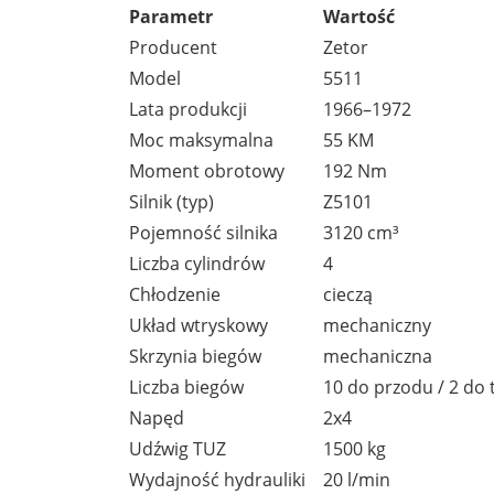
Parametr
Wartość
Producent
Zetor
Model
5511
Lata produkcji
1966–1972
Moc maksymalna
55 KM
Moment obrotowy
192 Nm
Silnik (typ)
Z5101
Pojemność silnika
3120 cm³
Liczba cylindrów
4
Chłodzenie
cieczą
Układ wtryskowy
mechaniczny
Skrzynia biegów
mechaniczna
Liczba biegów
10 do przodu / 2 do 
Napęd
2x4
Udźwig TUZ
1500 kg
Wydajność hydrauliki
20 l/min