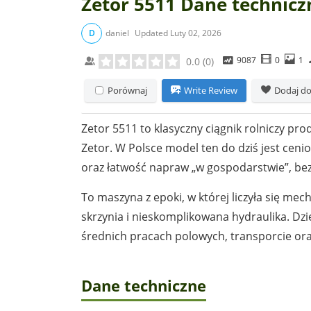
Zetor 5511 Dane technicz
D
daniel
Updated
Luty 02, 2026
9087
0
1
0.0
(
0
)
Porównaj
Write Review
Dodaj do
Zetor 5511 to klasyczny ciągnik rolniczy p
Zetor. W Polsce model ten do dziś jest cen
oraz łatwość napraw „w gospodarstwie”, bez
To maszyna z epoki, w której liczyła się me
skrzynia i nieskomplikowana hydraulika. Dzi
średnich pracach polowych, transporcie o
Dane techniczne