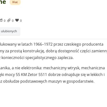
ne
Hot
0
0
0
 ulubionych
rodukowany w latach 1966–1972 przez czeskiego producenta
iony za prostą konstrukcję, dobrą dostępność części zamien
 konieczności specjalistycznego zaplecza.
chanika, a nie elektronika: mechaniczny wtrysk, mechaniczna
ęki mocy 55 KM Zetor 5511 dobrze odnajduje się w lekkich i
raz obsłudze podstawowych maszyn w gospodarstwie.