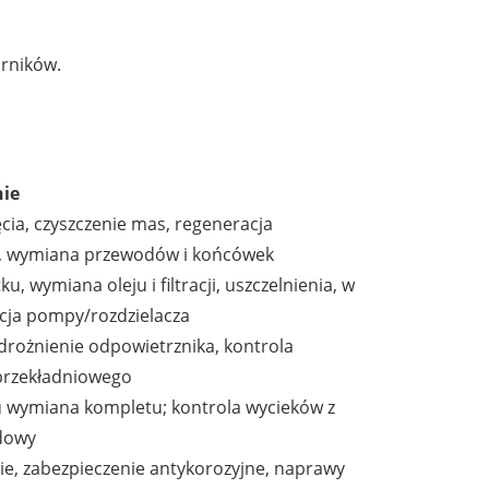
orników.
ie
ia, czyszczenie mas, regeneracja
a, wymiana przewodów i końcówek
u, wymiana oleju i filtracji, uszczelnienia, w
acja pompy/rozdzielacza
drożnienie odpowietrznika, kontrola
 przekładniowego
iu wymiana kompletu; kontrola wycieków z
udowy
ie, zabezpieczenie antykorozyjne, naprawy