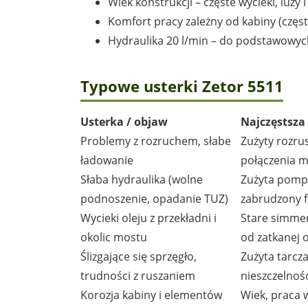
Wiek konstrukcji – częste wycieki, luz
Komfort pracy zależny od kabiny (często
Hydraulika 20 l/min – do podstawowyc
Typowe usterki Zetor 5511
Usterka / objaw
Najczęstsza
Problemy z rozruchem, słabe
Zużyty rozrus
ładowanie
połączenia m
Słaba hydraulika (wolne
Zużyta pompa
podnoszenie, opadanie TUZ)
zabrudzony fi
Wycieki oleju z przekładni i
Stare simmeri
okolic mostu
od zatkanej 
Ślizgające się sprzęgło,
Zużyta tarcz
trudności z ruszaniem
nieszczelność
Korozja kabiny i elementów
Wiek, praca w