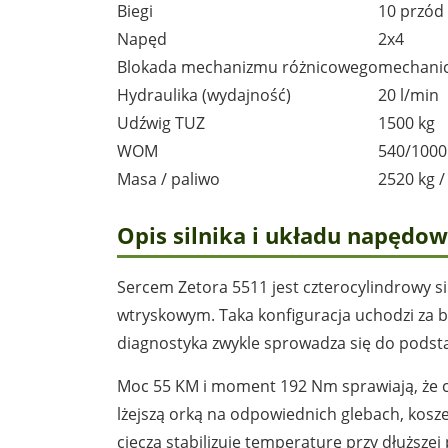
Biegi
10 przód /
Napęd
2x4
Blokada mechanizmu różnicowego
mechani
Hydraulika (wydajność)
20 l/min
Udźwig TUZ
1500 kg
WOM
540/1000 
Masa / paliwo
2520 kg / 
Opis silnika i układu napędo
Sercem Zetora 5511 jest czterocylindrowy s
wtryskowym. Taka konfiguracja uchodzi za ba
diagnostyka zwykle sprowadza się do pods
Moc 55 KM i moment 192 Nm sprawiają, że 
lżejszą orką na odpowiednich glebach, kosz
cieczą stabilizuje temperaturę przy dłuższe