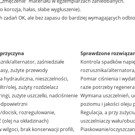
y i „zmęczenie” materiału w egzemplarzach zaniedbanych.
 korozja, hałas, słabe wygłuszenie).
h zadań OK, ale bez zapasu do bardziej wymagających odbi
 przyczyna
Sprawdzone rozwiązan
znik/alternator, zaśniedziałe
Kontrola spadków napięc
asy, zużyte przewody
rozrusznika/alternator
 hydrauliczna, nieszczelności,
Pomiar ciśnienia i wydatk
ltr/olej, zużyty rozdzielacz
razie potrzeby regener
ngi, zużyte uszczelki, nadciśnienie
Wymiana uszczelnień, u
odpowietrzni
poziomu i jakości oleju
a/docisk, rozregulowanie,
Regulacja, a przy zużyc
 (olej na okładzinach)
uszczelniaczy wału/ob
 wilgoci, brak konserwacji profili,
Piaskowanie/oczyszczan