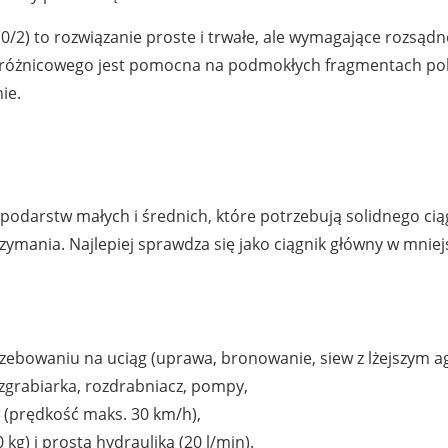
0/2) to rozwiązanie proste i trwałe, ale wymagające rozsąd
óżnicowego jest pomocna na podmokłych fragmentach pola 
ie.
darstw małych i średnich, które potrzebują solidnego ciąg
trzymania. Najlepiej sprawdza się jako ciągnik główny w mni
bowaniu na uciąg (uprawa, bronowanie, siew z lżejszym a
 zgrabiarka, rozdrabniacz, pompy,
 (prędkość maks. 30 km/h),
kg) i prostą hydrauliką (20 l/min).