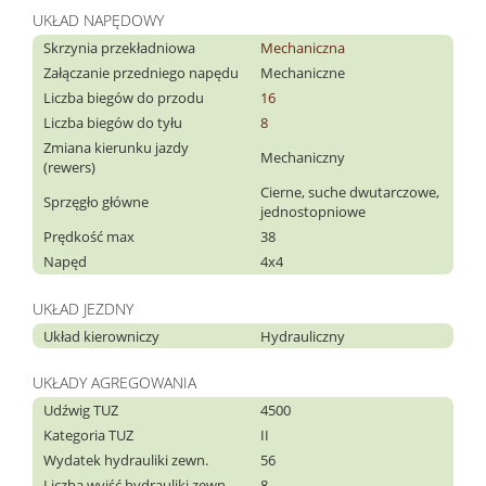
UKŁAD NAPĘDOWY
Skrzynia przekładniowa
Mechaniczna
Załączanie przedniego napędu
Mechaniczne
Liczba biegów do przodu
16
Liczba biegów do tyłu
8
Zmiana kierunku jazdy
Mechaniczny
(rewers)
Cierne, suche dwutarczowe,
Sprzęgło główne
jednostopniowe
Prędkość max
38
Napęd
4x4
UKŁAD JEZDNY
Układ kierowniczy
Hydrauliczny
UKŁADY AGREGOWANIA
Udźwig TUZ
4500
Kategoria TUZ
II
Wydatek hydrauliki zewn.
56
Liczba wyjść hydrauliki zewn
8