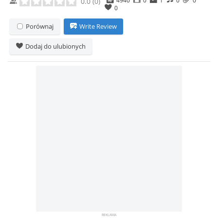
0.0
(
0
)
0
Porównaj
Write Review
Dodaj do ulubionych