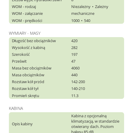
WOM - rodzaj
NIezależny
Zależny
WOM - załączanie
mechaniczne
WOM - prędkości
1000
540
WYMIARY - MASY
Długość bez obciążników
420
Wysokość z kabiną
282
Szerokość
197
Prześwit
47
Masa bez obciążników
4060
Masa obciążników
440
Rozstaw kół przód
142-200
Rozstaw kół tył
140-210
Promień skrętu
11.3
KABINA
Kabina z opcjonalną
klimatyzacją, w standardzie
Opis kabiny
otwierany dach. Poziom
hałasu 85 dB