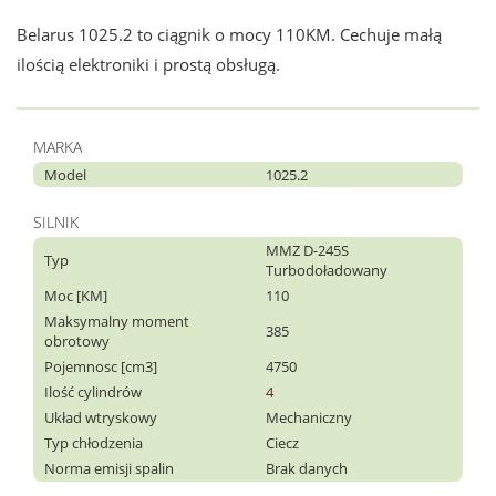
Belarus 1025.2 to ciągnik o mocy 110KM. Cechuje małą
ilością elektroniki i prostą obsługą.
MARKA
Model
1025.2
SILNIK
MMZ D-245S
Typ
Turbodoładowany
Moc [KM]
110
Maksymalny moment
385
obrotowy
Pojemnosc [cm3]
4750
Ilość cylindrów
4
Układ wtryskowy
Mechaniczny
Typ chłodzenia
Ciecz
Norma emisji spalin
Brak danych