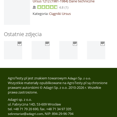
Ursus 1212 (1981-1984) Dane techniczne
4.8
(
1
)
Kategoria:
Ciągniki Ursus
Ostatnie zdjęcia
AgroTesty.pl jest znakiem towarowym
Adagri Sp. z o.o.
Wszystkie materiały opublikowane na AgroTesty.pl są chronione
prawami autorskimi © Adagri Sp. z o.o. 2010-2026 r. Wszelkie
prawa zastrzeżone.
Adagri sp. z o.o.
ul. Fabryczna 14D, 53-609 Wrocław
tel.
, fax. +48 71 34 97 335
+48 71 79 20 690
, NIP: 894-29-96-794
sekretariat@adagri.com