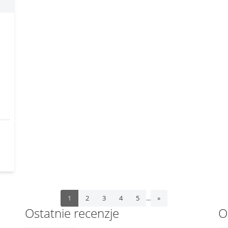
...
1
2
3
4
5
»
Ostatnie recenzje
O