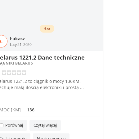
Hot
Łukasz
Ł
Luty 21, 2020
elarus 1221.2 Dane techniczne
IĄGNIKI BELARUS
elarus 1221.2 to ciągnik o mocy 136KM.
echuje małą ilością elektroniki i prostą ...
MOC [KM]
136
Porównaj
Czytaj więcej
Czytaj recenzję
Napisz recenzję