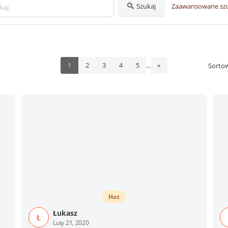
Szukaj
Zaawansowane sz
...
1
2
3
4
5
»
Sorto
Hot
Łukasz
Ł
Luty 21, 2020