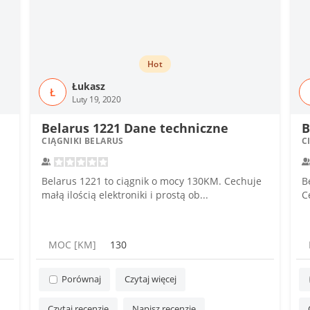
Hot
Łukasz
Ł
Luty 19, 2020
Belarus 1221 Dane techniczne
B
CIĄGNIKI BELARUS
C
Belarus 1221 to ciągnik o mocy 130KM. Cechuje
B
małą ilością elektroniki i prostą ob...
C
MOC [KM]
130
Porównaj
Czytaj więcej
Czytaj recenzję
Napisz recenzję