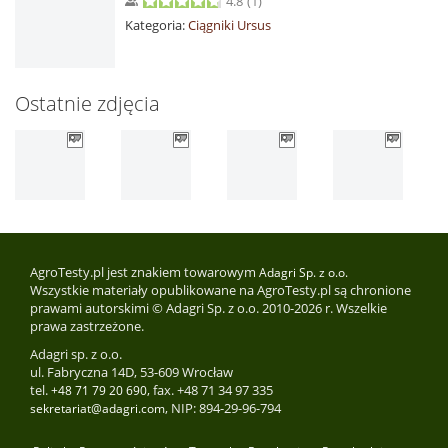
4.8
(
1
)
Kategoria:
Ciągniki Ursus
Ostatnie zdjęcia
AgroTesty.pl jest znakiem towarowym
Adagri Sp. z o.o.
Wszystkie materiały opublikowane na AgroTesty.pl są chronione
prawami autorskimi © Adagri Sp. z o.o. 2010-2026 r. Wszelkie
prawa zastrzeżone.
Adagri sp. z o.o.
ul. Fabryczna 14D, 53-609 Wrocław
tel.
, fax. +48 71 34 97 335
+48 71 79 20 690
, NIP: 894-29-96-794
sekretariat@adagri.com