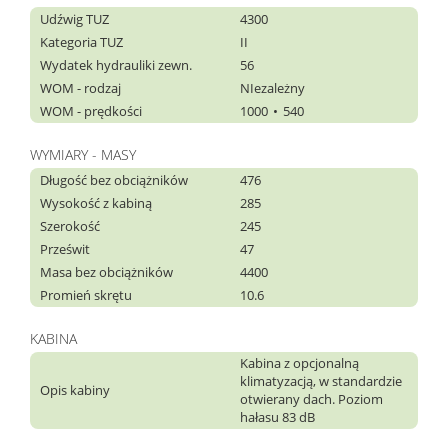
Udźwig TUZ
4300
Kategoria TUZ
II
Wydatek hydrauliki zewn.
56
WOM - rodzaj
NIezależny
WOM - prędkości
1000
540
WYMIARY - MASY
Długość bez obciążników
476
Wysokość z kabiną
285
Szerokość
245
Prześwit
47
Masa bez obciążników
4400
Promień skrętu
10.6
KABINA
Kabina z opcjonalną
klimatyzacją, w standardzie
Opis kabiny
otwierany dach. Poziom
hałasu 83 dB