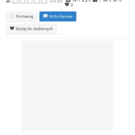
0.0
(
0
)
0
Porównaj
Write Review
Dodaj do ulubionych