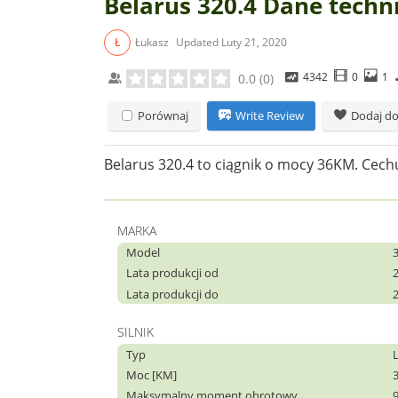
Belarus 320.4 Dane techn
Ł
Łukasz
Updated
Luty 21, 2020
4342
0
1
0.0
(
0
)
Porównaj
Write Review
Dodaj do
Belarus 320.4 to ciągnik o mocy 36KM. Cechuj
MARKA
Model
Lata produkcji od
Lata produkcji do
SILNIK
Typ
Moc [KM]
Maksymalny moment obrotowy