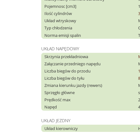
Pojemnosc [cm3]
Ilość cylindrów
Układ wtryskowy
Typ chłodzenia
C
Norma emisji spalin
T
UKŁAD NAPĘDOWY
Skrzynia przekładniowa
Załączanie przedniego napędu
Liczba biegów do przodu
Liczba biegów do tyłu
Zmiana kierunku jazdy (rewers)
Sprzęgło główne
Prędkość max
Napęd
UKŁAD JEZDNY
Układ kierowniczy