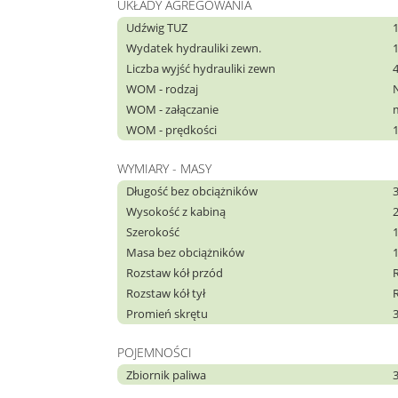
UKŁADY AGREGOWANIA
Udźwig TUZ
Wydatek hydrauliki zewn.
Liczba wyjść hydrauliki zewn
WOM - rodzaj
WOM - załączanie
WOM - prędkości
WYMIARY - MASY
Długość bez obciążników
Wysokość z kabiną
Szerokość
Masa bez obciążników
Rozstaw kół przód
Rozstaw kół tył
Promień skrętu
3
POJEMNOŚCI
Zbiornik paliwa