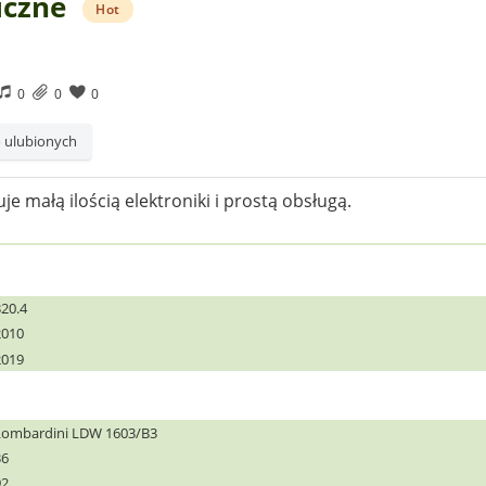
iczne
Hot
0
0
0
 ulubionych
e małą ilością elektroniki i prostą obsługą.
320.4
2010
2019
Lombardini LDW 1603/B3
36
92