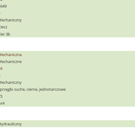
1649
3
Mechaniczny
iecz
ier 3b
Mechaniczna
Mechaniczne
16
8
Mechaniczny
sprzęgło suche, cierne, jednotarczowe
25
4x4
Hydrauliczny