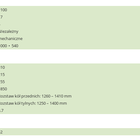
1100
17
4
NIezależny
mechaniczne
1000
540
310
215
155
1850
Rozstaw kół przednich: 1260 – 1410 mm
Rozstaw kół tylnych: 1250 – 1400 mm
.7
32