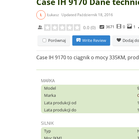
Case IH 9170 Dane techni
Ł
Łukasz
Updated
Październik 18, 2016
3671
0
1
0.0
(
0
)
Porównaj
Write Review
Dodaj do
Case IH 9170 to ciągnik o mocy 335KM, pro
MARKA
Model
Marka
Lata produkcji od
Lata produkcji do
SILNIK
Typ
Moc [KM]