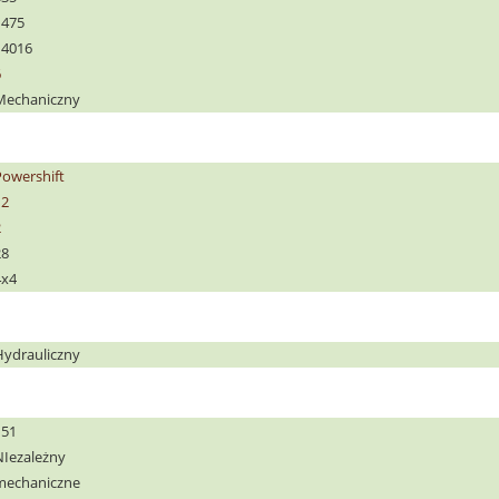
1475
14016
6
Mechaniczny
Powershift
12
2
28
4x4
Hydrauliczny
151
NIezależny
mechaniczne