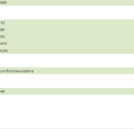
1000
710
380
359
9410
10.66
Komfortowa kabina
948