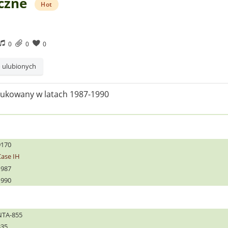
czne
Hot
0
0
0
 ulubionych
dukowany w latach 1987-1990
9170
Case IH
1987
1990
NTA-855
335