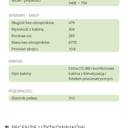
WOM - prędkości
540E
750
WYMIARY - MASY
Długość bez obciążników
479
Wysokość z kabiną
304
Rozstaw osi
283
Masa bez obciążników
6770
Promień skrętu
10.8
KABINA
Cicha (72 dB) i komfortowa
Opis kabiny
kabina z klimatyzacją i
fotelem pneumatrycznym
POJEMNOŚCI
Zbiornik paliwa
310
RECENZJE UŻYTKOWNIKÓW