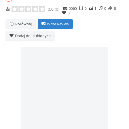
5565
0
1
0
0
0.0
(
0
)
0
Porównaj
Write Review
Dodaj do ulubionych