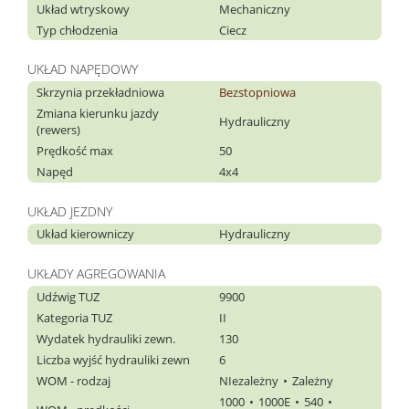
Układ wtryskowy
Mechaniczny
Typ chłodzenia
Ciecz
UKŁAD NAPĘDOWY
Skrzynia przekładniowa
Bezstopniowa
Zmiana kierunku jazdy
Hydrauliczny
(rewers)
Prędkość max
50
Napęd
4x4
UKŁAD JEZDNY
Układ kierowniczy
Hydrauliczny
UKŁADY AGREGOWANIA
Udźwig TUZ
9900
Kategoria TUZ
II
Wydatek hydrauliki zewn.
130
Liczba wyjść hydrauliki zewn
6
WOM - rodzaj
NIezależny
Zależny
1000
1000E
540