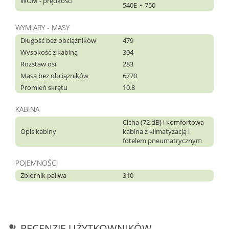
WOM - prędkości
540E
750
WYMIARY - MASY
Długość bez obciążników
479
Wysokość z kabiną
304
Rozstaw osi
283
Masa bez obciążników
6770
Promień skrętu
10.8
KABINA
Cicha (72 dB) i komfortowa
Opis kabiny
kabina z klimatyzacją i
fotelem pneumatrycznym
POJEMNOŚCI
Zbiornik paliwa
310
RECENZJE UŻYTKOWNIKÓW