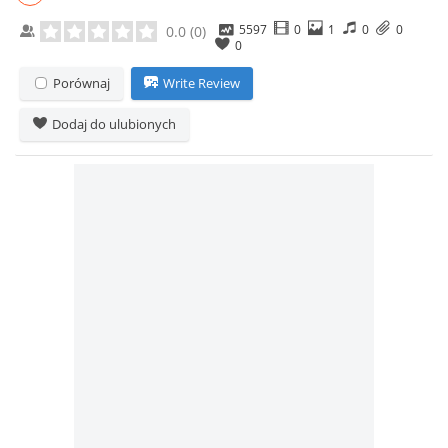
5597
0
1
0
0
0.0
(
0
)
0
Porównaj
Write Review
Dodaj do ulubionych