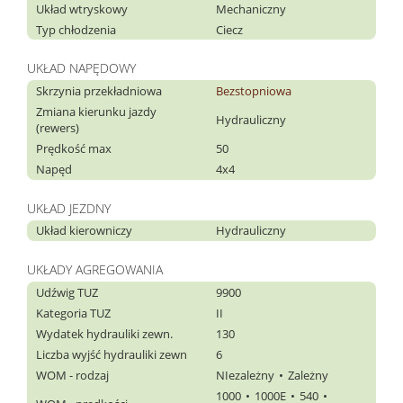
Układ wtryskowy
Mechaniczny
Typ chłodzenia
Ciecz
UKŁAD NAPĘDOWY
Skrzynia przekładniowa
Bezstopniowa
Zmiana kierunku jazdy
Hydrauliczny
(rewers)
Prędkość max
50
Napęd
4x4
UKŁAD JEZDNY
Układ kierowniczy
Hydrauliczny
UKŁADY AGREGOWANIA
Udźwig TUZ
9900
Kategoria TUZ
II
Wydatek hydrauliki zewn.
130
Liczba wyjść hydrauliki zewn
6
WOM - rodzaj
NIezależny
Zależny
1000
1000E
540