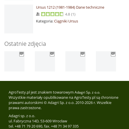
Ursus 1212 (1981-1984) Dane techniczne
4.8
(
1
)
Kategoria:
Ciągniki Ursus
Ostatnie zdjęcia
AgroTesty.pl jest znakiem towarowym
Adagri Sp. z o.o.
Wszystkie materiały opublikowane na AgroTesty.pl są chronione
prawami autorskimi © Adagri Sp. z o.o. 2010-2026 r. Wszelkie
prawa zastrzeżone.
Adagri sp. z o.o.
ul. Fabryczna 14D, 53-609 Wrocław
tel.
, fax. +48 71 34 97 335
+48 71 79 20 690