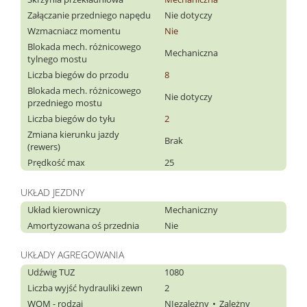
Załączanie przedniego napędu
Nie dotyczy
Wzmacniacz momentu
Nie
Blokada mech. różnicowego
Mechaniczna
tylnego mostu
Liczba biegów do przodu
8
Blokada mech. różnicowego
Nie dotyczy
przedniego mostu
Liczba biegów do tyłu
2
Zmiana kierunku jazdy
Brak
(rewers)
Prędkość max
25
UKŁAD JEZDNY
Układ kierowniczy
Mechaniczny
Amortyzowana oś przednia
Nie
UKŁADY AGREGOWANIA
Udźwig TUZ
1080
Liczba wyjść hydrauliki zewn
2
WOM - rodzaj
NIezależny
Zależny