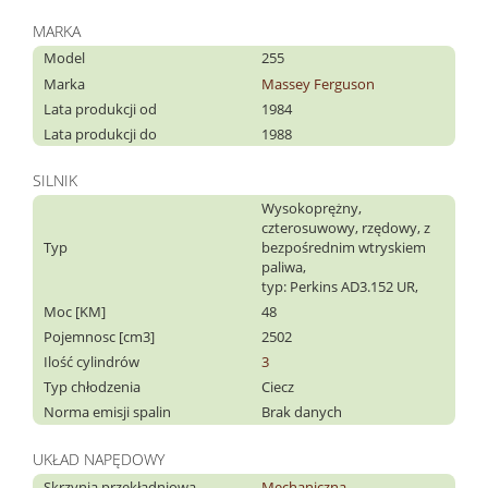
MARKA
Model
255
Marka
Massey Ferguson
Lata produkcji od
1984
Lata produkcji do
1988
SILNIK
Wysokoprężny,
czterosuwowy, rzędowy, z
Typ
bezpośrednim wtryskiem
paliwa,
typ: Perkins AD3.152 UR,
Moc [KM]
48
Pojemnosc [cm3]
2502
Ilość cylindrów
3
Typ chłodzenia
Ciecz
Norma emisji spalin
Brak danych
UKŁAD NAPĘDOWY
Skrzynia przekładniowa
Mechaniczna