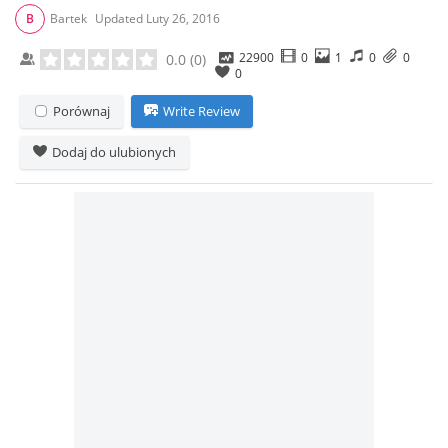
B
Bartek
Updated
Luty 26, 2016
22900
0
1
0
0
0.0
(
0
)
0
Porównaj
Write Review
Dodaj do ulubionych