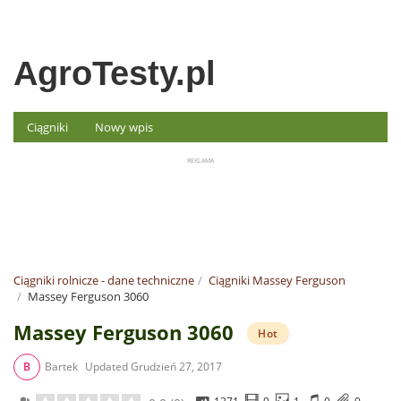
AgroTesty.pl
Ciągniki
Nowy wpis
Ciągniki rolnicze - dane techniczne
Ciągniki Massey Ferguson
Massey Ferguson 3060
Massey Ferguson 3060
Hot
B
Bartek
Updated
Grudzień 27, 2017
1271
0
1
0
0