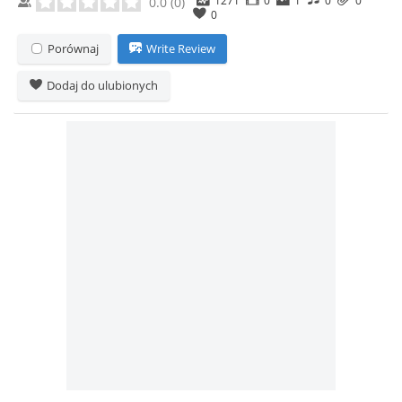
0.0
(
0
)
0
Porównaj
Write Review
Dodaj do ulubionych