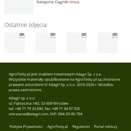
Kategoria:
Ciągniki Ursus
Ostatnie zdjęcia
AgroTesty.pl jest znakiem towarowym
Adagri Sp. z o.o.
Wszystkie materiały opublikowane na AgroTesty.pl są chronione
prawami autorskimi © Adagri Sp. z o.o. 2010-2026 r. Wszelkie
prawa zastrzeżone.
Adagri sp. z o.o.
ul. Fabryczna 14D, 53-609 Wrocław
tel.
, fax. +48 71 34 97 335
+48 71 79 20 690
, NIP: 894-29-96-794
sekretariat@adagri.com
Polityka Prywatności
AgroTesty.pl
Regulamin
Portal rolniczy