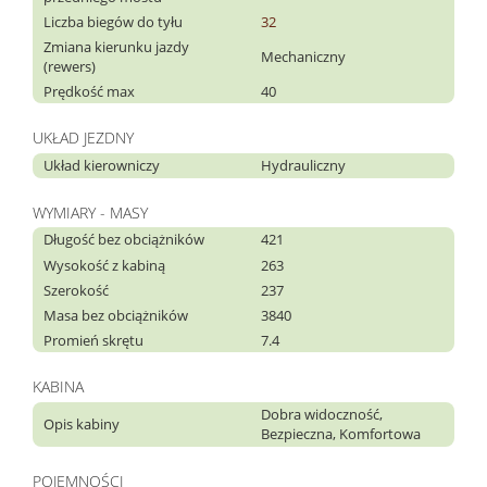
Liczba biegów do tyłu
32
Zmiana kierunku jazdy
Mechaniczny
(rewers)
Prędkość max
40
UKŁAD JEZDNY
Układ kierowniczy
Hydrauliczny
WYMIARY - MASY
Długość bez obciążników
421
Wysokość z kabiną
263
Szerokość
237
Masa bez obciążników
3840
Promień skrętu
7.4
KABINA
Dobra widoczność,
Opis kabiny
Bezpieczna, Komfortowa
POJEMNOŚCI