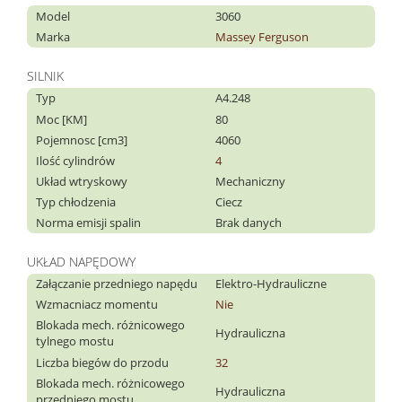
Model
3060
Marka
Massey Ferguson
SILNIK
Typ
A4.248
Moc [KM]
80
Pojemnosc [cm3]
4060
Ilość cylindrów
4
Układ wtryskowy
Mechaniczny
Typ chłodzenia
Ciecz
Norma emisji spalin
Brak danych
UKŁAD NAPĘDOWY
Załączanie przedniego napędu
Elektro-Hydrauliczne
Wzmacniacz momentu
Nie
Blokada mech. różnicowego
Hydrauliczna
tylnego mostu
Liczba biegów do przodu
32
Blokada mech. różnicowego
Hydrauliczna
przedniego mostu