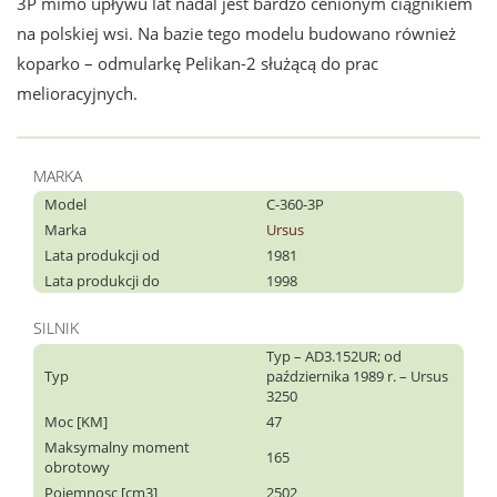
3P mimo upływu lat nadal jest bardzo cenionym ciągnikiem
na polskiej wsi. Na bazie tego modelu budowano również
koparko – odmularkę Pelikan-2 służącą do prac
melioracyjnych.
MARKA
Model
C-360-3P
Marka
Ursus
Lata produkcji od
1981
Lata produkcji do
1998
SILNIK
Typ – AD3.152UR; od
Typ
października 1989 r. – Ursus
3250
Moc [KM]
47
Maksymalny moment
165
obrotowy
Pojemnosc [cm3]
2502