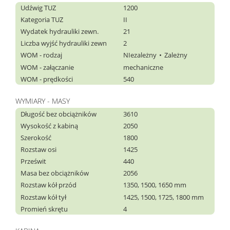
Udźwig TUZ
1200
Kategoria TUZ
II
Wydatek hydrauliki zewn.
21
Liczba wyjść hydrauliki zewn
2
WOM - rodzaj
NIezależny
Zależny
WOM - załączanie
mechaniczne
WOM - prędkości
540
WYMIARY - MASY
Długość bez obciążników
3610
Wysokość z kabiną
2050
Szerokość
1800
Rozstaw osi
1425
Prześwit
440
Masa bez obciążników
2056
Rozstaw kół przód
1350, 1500, 1650 mm
Rozstaw kół tył
1425, 1500, 1725, 1800 mm
Promień skrętu
4