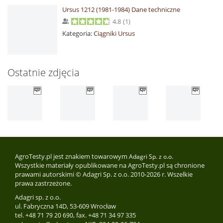
Ursus 1212 (1981-1984) Dane techniczne
4.8
(
1
)
Kategoria:
Ciągniki Ursus
Ostatnie zdjęcia
AgroTesty.pl jest znakiem towarowym
Adagri Sp. z o.o.
Wszystkie materiały opublikowane na AgroTesty.pl są chronione
prawami autorskimi © Adagri Sp. z o.o. 2010-2026 r. Wszelkie
prawa zastrzeżone.
Adagri sp. z o.o.
ul. Fabryczna 14D, 53-609 Wrocław
tel.
, fax. +48 71 34 97 335
+48 71 79 20 690