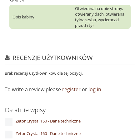
KABINA
Otwierana na obie strony,
otwierany dach, otwierana
Opis kabiny
tylna szyba, wycieraczki
przód i tył
RECENZJE UŻYTKOWNIKÓW
Brak recenzji użytkowników dla tej pozycji.
To write a review please
register
or
log in
Ostatnie wpisy
Zetor Crystal 150 - Dane techniczne
Zetor Crystal 160 - Dane techniczne