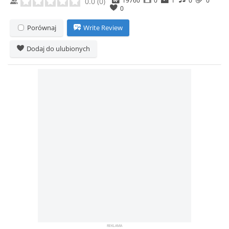
0.0
(
0
)
0
Porównaj
Write Review
Dodaj do ulubionych