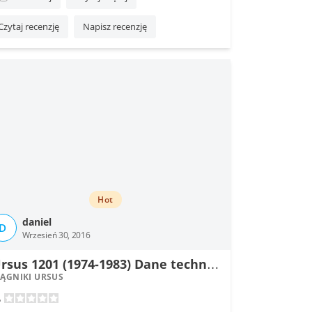
Czytaj recenzję
Napisz recenzję
Hot
daniel
D
Wrzesień 30, 2016
U
rsus 1201 (1974-1983) Dane techniczne
IĄGNIKI URSUS