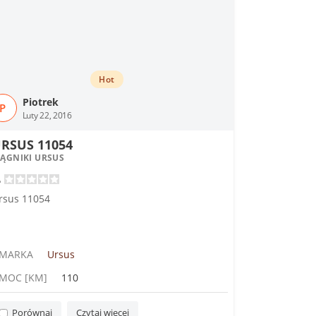
Hot
Piotrek
P
Luty 22, 2016
RSUS 11054
IĄGNIKI URSUS
rsus 11054
MARKA
Ursus
MOC [KM]
110
Porównaj
Czytaj więcej