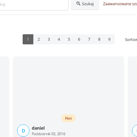
Szukaj
Zaawansowane sz
1
2
3
4
5
6
7
8
9
Sorto
Hot
daniel
D
Październik 03, 2016