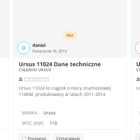
Hot
daniel
D
Październik 18, 2016
Ursus 11024 Dane techniczne
U
CIĄGNIKI URSUS
C
Ursus 11024 to ciągnik o mocy znamionowej
U
110KM, produkowany w latach 2011-2014
MARKA
Ursus
MOC [KM]
110
Porównaj
Czytaj więcej