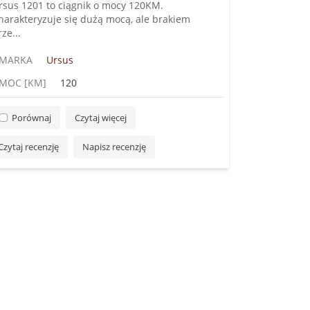
rsus 1201 to ciągnik o mocy 120KM.
harakteryzuje się dużą mocą, ale brakiem
ze...
MARKA
Ursus
MOC [KM]
120
Porównaj
Czytaj więcej
Czytaj recenzję
Napisz recenzję