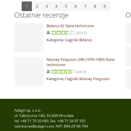
1
2
3
4
5
6
7
8
9
Ostatnie recenzje
O
Belarus 82 Dane techniczne
3.5
(
1
)
Kategoria:
Ciągniki Belarus
Massey Ferguson 298 (1979-1985) Dane
techniczne
4.3
(
1
)
Kategoria:
Ciągniki Massey Ferguson
Adagri sp. z o.o.
ul. Fabryczna 14D, 53-609 Wrocław
tel.
, fax. +48 71 34 97 335
+48 71 79 20 690
, NIP: 894-29-96-794
sekretariat@adagri.com