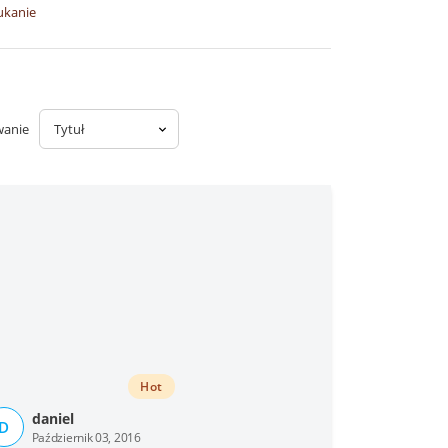
ukanie
wanie
Hot
daniel
D
Październik 03, 2016