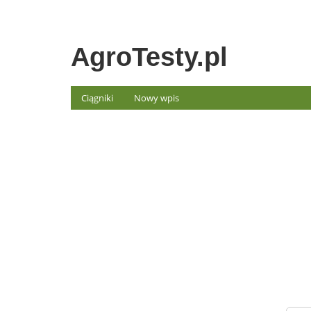
AgroTesty.pl
Ciągniki
Nowy wpis