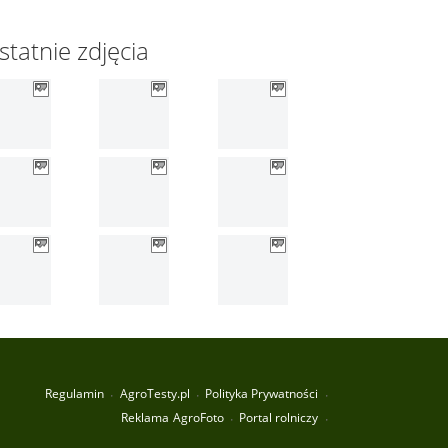
statnie zdjęcia
Regulamin
AgroTesty.pl
Polityka Prywatności
Reklama
AgroFoto
Portal rolniczy