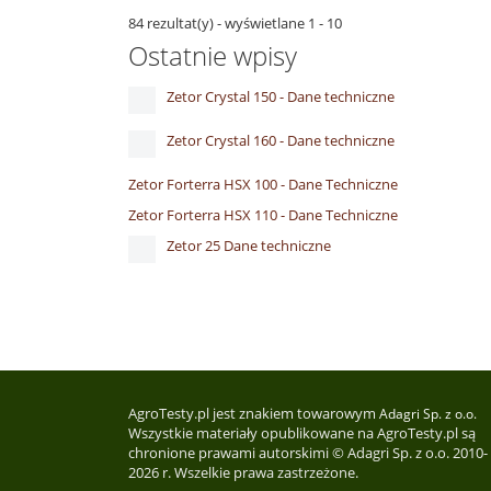
84 rezultat(y) - wyświetlane 1 - 10
Ostatnie wpisy
Zetor Crystal 150 - Dane techniczne
Zetor Crystal 160 - Dane techniczne
Zetor Forterra HSX 100 - Dane Techniczne
Zetor Forterra HSX 110 - Dane Techniczne
Zetor 25 Dane techniczne
AgroTesty.pl jest znakiem towarowym
Adagri Sp. z o.o.
Wszystkie materiały opublikowane na AgroTesty.pl są
chronione prawami autorskimi © Adagri Sp. z o.o. 2010-
2026 r. Wszelkie prawa zastrzeżone.