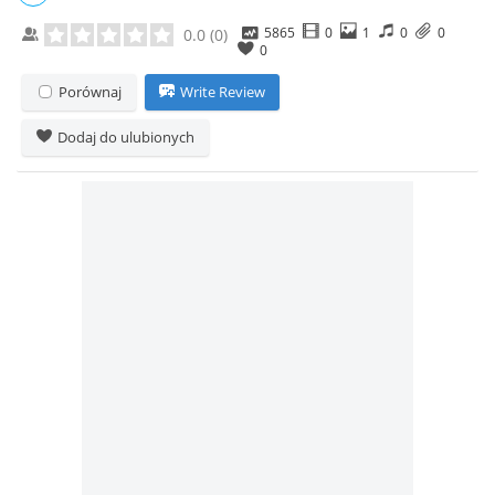
5865
0
1
0
0
0.0
(
0
)
0
Porównaj
Write Review
Dodaj do ulubionych