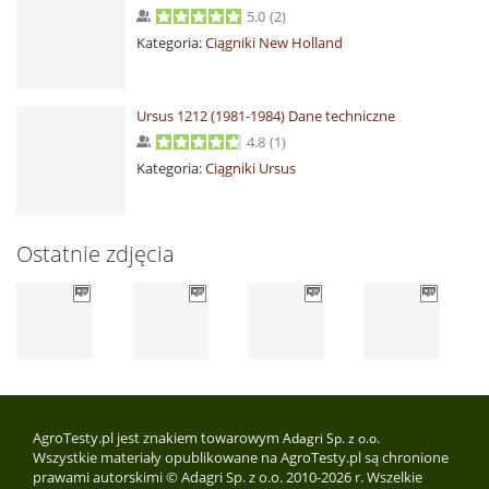
5.0
(
2
)
Kategoria:
Ciągniki New Holland
Ursus 1212 (1981-1984) Dane techniczne
4.8
(
1
)
Kategoria:
Ciągniki Ursus
Ostatnie zdjęcia
AgroTesty.pl jest znakiem towarowym
Adagri Sp. z o.o.
Wszystkie materiały opublikowane na AgroTesty.pl są chronione
prawami autorskimi © Adagri Sp. z o.o. 2010-2026 r. Wszelkie