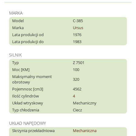
MARKA
Model
C-385
Marka
Ursus
Lata produkcji od
1976
Lata produkcji do
1983
SILNIK
Typ
Z 7501
Moc [KM]
100
Maksymalny moment
320
obrotowy
Pojemnosc [cm3]
4562
Ilość cylindrów
4
Układ wtryskowy
Mechaniczny
Typ chłodzenia
Ciecz
UKŁAD NAPĘDOWY
Skrzynia przekładniowa
Mechaniczna