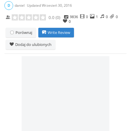
D
daniel
Updated
Wrzesień 30, 2016
9836
0
1
0
0
0.0
(
0
)
0
Porównaj
Write Review
Dodaj do ulubionych