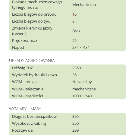
Blokada mech. różnicowego
Mechaniczna
tylnego mostu
Liczba biegów do przodu
16
Liczba biegów do tyłu
8
Zmiana kierunku jazdy
Brak
(rewers)
Prędkość max
25
Napęd
2x4
4x4
UKŁADY AGREGOWANIA
Udźwig TUZ
2350
Wydatek hydrauliki zewn.
36
WOM - rodzaj
NIezależny
WOM - załączanie
mechaniczne
WOM - prędkości
1000
540
WYMIARY - MASY
Długość bez obciążników
395
Wysokość z kabiną
250
Rozstaw osi
239