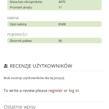
Masa bez obciążników
4070
Promień skrętu
11
KABINA
Opis kabiny
83dB
POJEMNOŚCI
Zbiornik paliwa
90
RECENZJE UŻYTKOWNIKÓW
Brak recenzji użytkowników dla tej pozycji.
To write a review please
register
or
log in
Ostatnie wpisy