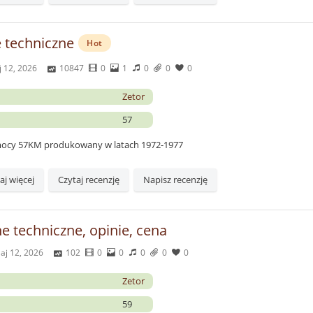
 techniczne
Hot
 12, 2026
10847
0
1
0
0
0
Zetor
57
 mocy 57KM produkowany w latach 1972-1977
aj więcej
Czytaj recenzję
Napisz recenzję
e techniczne, opinie, cena
aj 12, 2026
102
0
0
0
0
0
Zetor
59