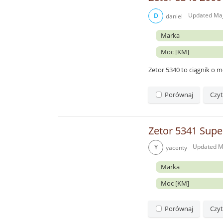
Updated
Maj
D
daniel
Marka
Moc [KM]
Zetor 5340 to ciągnik o
Porównaj
Czyt
Zetor 5341 Super
Updated
M
Y
yacenty
Marka
Moc [KM]
Porównaj
Czyt