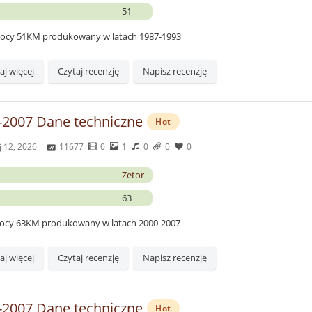
51
 mocy 51KM produkowany w latach 1987-1993
aj więcej
Czytaj recenzję
Napisz recenzję
-2007 Dane techniczne
Hot
 12, 2026
11677
0
1
0
0
0
Zetor
63
 mocy 63KM produkowany w latach 2000-2007
aj więcej
Czytaj recenzję
Napisz recenzję
-2007 Dane techniczne
Hot