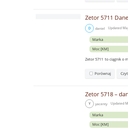
Zetor 5711 Dane
Updated
Maj
D
daniel
Marka
Moc [KM]
Zetor 5711 to ciągnik o
Porównaj
Czyt
Zetor 5718 – dan
Updated
M
Y
yacenty
Marka
Moc [KM]