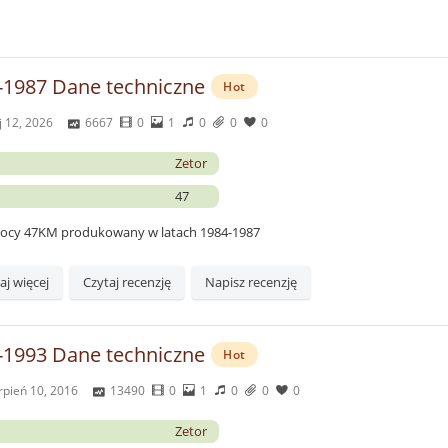
-1987 Dane techniczne
Hot
 12, 2026
6667
0
1
0
0
0
Zetor
47
 mocy 47KM produkowany w latach 1984-1987
aj więcej
Czytaj recenzję
Napisz recenzję
-1993 Dane techniczne
Hot
rpień 10, 2016
13490
0
1
0
0
0
Zetor