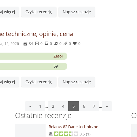
aj więcej
Czytaj recenzję
Napisz recenzję
e techniczne, opinie, cena
aj 12, 2026
84
0
0
0
0
0
Zetor
59
aj więcej
Czytaj recenzję
Napisz recenzję
...
...
«
1
3
4
5
6
7
»
Ostatnie recenzje
O
Belarus 82 Dane techniczne
3.5
(
1
)