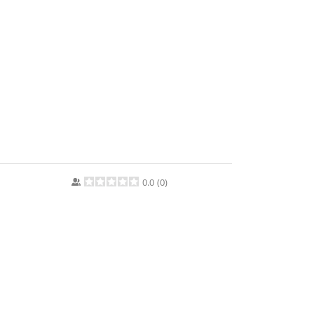
0.0
(
0
)