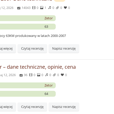
 12, 2026
14043
0
1
0
0
0
Zetor
63
 mocy 63KM produkowany w latach 2000-2007
aj więcej
Czytaj recenzję
Napisz recenzję
 – dane techniczne, opinie, cena
aj 12, 2026
96
0
0
0
0
0
Zetor
64
aj więcej
Czytaj recenzję
Napisz recenzję