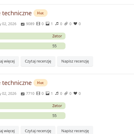
 techniczne
Hot
y 02, 2026
9089
0
1
0
0
0
Zetor
55
aj więcej
Czytaj recenzję
Napisz recenzję
 techniczne
Hot
y 02, 2026
7710
0
1
0
0
0
Zetor
55
aj więcej
Czytaj recenzję
Napisz recenzję