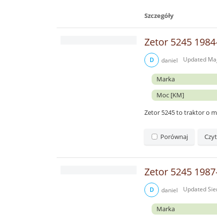
Szczegóły
Zetor 5245 1984
Updated
Maj
D
daniel
Marka
Moc [KM]
Zetor 5245 to traktor o
Porównaj
Czyt
Zetor 5245 1987
Updated
Sie
D
daniel
Marka