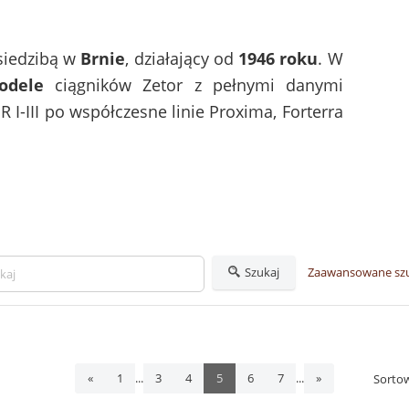
siedzibą w
Brnie
, działający od
1946 roku
. W
odele
ciągników Zetor z pełnymi danymi
R I-III po współczesne linie Proxima, Forterra
Szukaj
Zaawansowane sz
...
...
«
1
3
4
5
6
7
»
Sorto